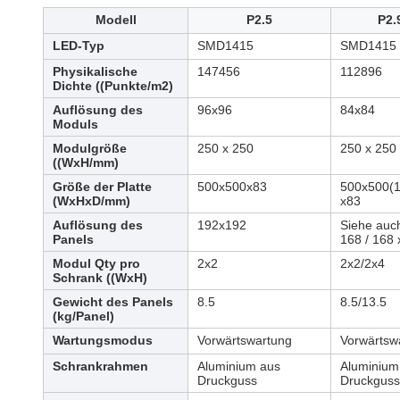
Modell
P2.5
P2.
LED-Typ
SMD1415
SMD1415
Physikalische
147456
112896
Dichte ((Punkte/m2)
Auflösung des
96x96
84x84
Moduls
Modulgröße
250 x 250
250 x 250
((WxH/mm)
Größe der Platte
500x500x83
500x500(
(WxHxD/mm)
x83
Auflösung des
192x192
Siehe auc
Panels
168 / 168 
Modul Qty pro
2x2
2x2/2x4
Schrank ((WxH)
Gewicht des Panels
8.5
8.5/13.5
(kg/Panel)
Wartungsmodus
Vorwärtswartung
Vorwärtsw
Schrankrahmen
Aluminium aus
Aluminium
Druckguss
Druckguss