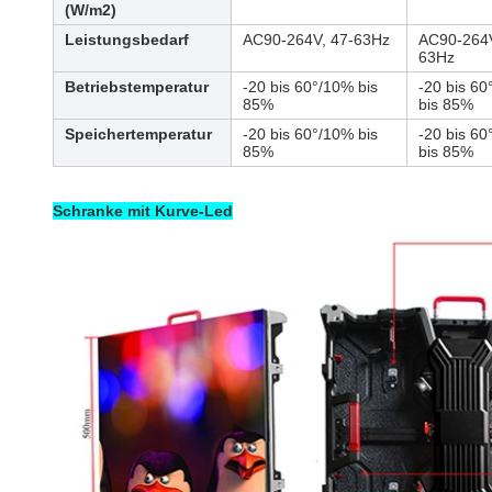
(W/m2)
Leistungsbedarf
AC90-264V, 47-63Hz
AC90-264V
63Hz
Betriebstemperatur
-20 bis 60°/10% bis
-20 bis 6
85%
bis 85%
Speichertemperatur
-20 bis 60°/10% bis
-20 bis 6
85%
bis 85%
Schranke mit Kurve-Led