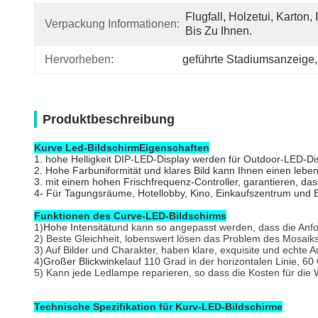
Flugfall, Holzetui, Karton, I
Verpackung Informationen:
Bis Zu Ihnen.
Hervorheben:
geführte Stadiumsanzeige
,
Produktbeschreibung
Kurve Led-Bildschirm
Eigenschaften
1. hohe Helligkeit DIP-LED-Display werden für Outdoor-LED-Disp
2. Hohe Farbuniformität und klares Bild kann Ihnen einen leben
3. mit einem hohen Frischfrequenz-Controller, garantieren, da
4- Für Tagungsräume, Hotellobby, Kino, Einkaufszentrum und B
Funktionen des Curve-LED-Bildschirms
1)
Hohe Intensität
und kann so angepasst werden, dass die An
2) Beste Gleichheit, lobenswert lösen das Problem des Mosaik
3) Auf Bilder und Charakter, haben klare, exquisite und echte 
4)
Großer Blickwinkel
auf 110 Grad in der horizontalen Linie, 60
5) Kann jede Ledlampe reparieren, so dass die Kosten für die W
Technische Spezifikation für Kurv-LED-Bildschirme