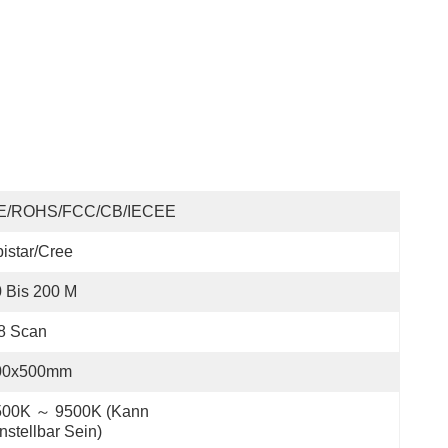
E/ROHS/FCC/CB/IECEE
istar/Cree
 Bis 200 M
8 Scan
00x500mm
500K ～ 9500K (kann 
nstellbar Sein)