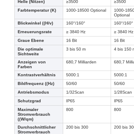
Helle (Nitzen)
≥3500
≥3500
Farbtemperatur (K)
1000-18500 Optional
1000-185
Optional
Blickwinkel ((H/v)
160°/160°
160°/160°
Erneuerungsrate
≥ 3840 Hz
≥ 3840 Hz
Graue Ebene
16 Bit
16 Bit
Die optimale
3 bis 50 m
4 bis 150
Sichtweite
Anzeigen von
680,7 Milliarden
680,7 Mill
Farben
Kontrastverhältnis
5000:1
5000:1
Bildfrequenz ((Hz)
50/60
50/60
Antriebsmodus
1/32Scan
1/28Scan
Schutzgrad
IP65
IP65
Maximaler
800
800
Stromverbrauch
((W/qm)
Durchschnittlicher
200 bis 300
200 bis 3
Stromverbrauch