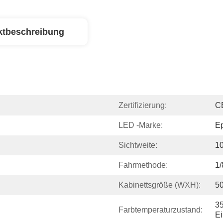
ktbeschreibung
Zertifizierung:
C
LED -Marke:
Ep
Sichtweite:
10
Fahrmethode:
1/
Kabinettsgröße (WXH):
5
3
Farbtemperaturzustand:
Ei