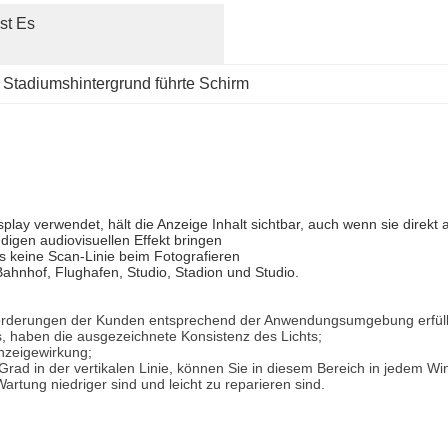
st Es 
 
Stadiumshintergrund führte Schirm
lay verwendet, hält die Anzeige Inhalt sichtbar, auch wenn sie direkt 
digen audiovisuellen Effekt bringen
ss keine Scan-Linie beim Fotografieren
ahnhof, Flughafen, Studio, Stadion und Studio.
forderungen der Kunden entsprechend der Anwendungsumgebung erfüll
s, haben die ausgezeichnete Konsistenz des Lichts;
Anzeigewirkung;
 Grad in der vertikalen Linie, können Sie in diesem Bereich in jedem W
artung niedriger sind und leicht zu reparieren sind.