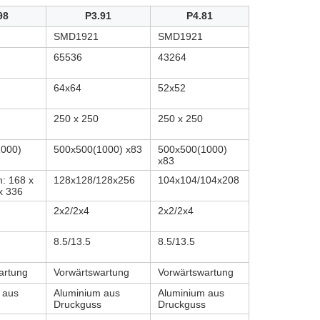
98
P3.91
P4.81
SMD1921
SMD1921
65536
43264
64x64
52x52
250 x 250
250 x 250
1000)
500x500(1000) x83
500x500(1000)
x83
h: 168 x
128x128/128x256
104x104/104x208
x 336
2x2/2x4
2x2/2x4
8.5/13.5
8.5/13.5
artung
Vorwärtswartung
Vorwärtswartung
 aus
Aluminium aus
Aluminium aus
Druckguss
Druckguss