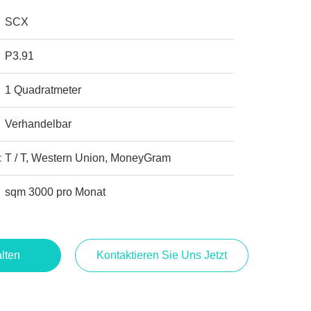
SCX
P3.91
1 Quadratmeter
Verhandelbar
:
T / T, Western Union, MoneyGram
sqm 3000 pro Monat
lten
Kontaktieren Sie Uns Jetzt