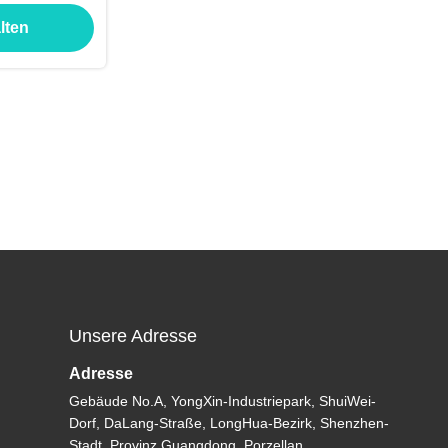
lten
Unsere Adresse
Adresse
Gebäude No.A, YongXin-Industriepark, ShuiWei-
Dorf, DaLang-Straße, LongHua-Bezirk, Shenzhen-
Stadt, Provinz Guangdong, Porzellan