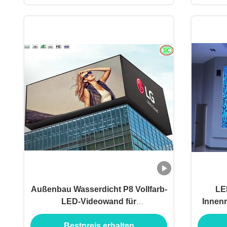
Außenbau Wasserdicht P8 Vollfarb-
LE
LED-Videowand für
Innenr
Einkaufszentren
Besch
Bestpreis erhalten