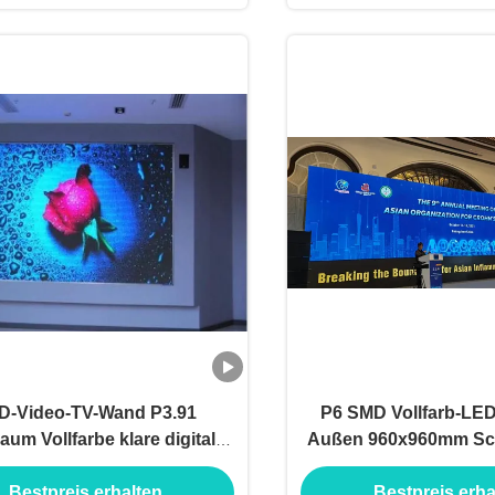
D-Video-TV-Wand P3.91
P6 SMD Vollfarb-LED
aum Vollfarbe klare digitale
Außen 960x960mm Sc
ilderung Displays P2.5 4K-
IP65 wasserdi
Bestpreis erhalten
Bestpreis erha
LED-Panels