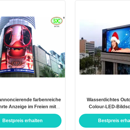
nnoncierende farbenreiche
Wasserdichtes Outd
rte Anzeige im Freien mit
Colour-LED-Bildsc
16dots x 16dots
Mobiltelefonen Werbe
Bestpreis erhalten
Bestpreis erha
Led-Video-Lkw-