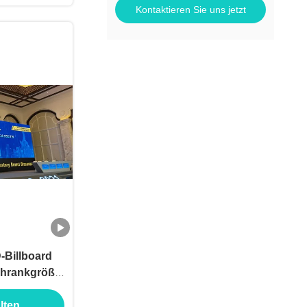
Kontaktieren Sie uns jetzt
-Billboard
hrankgröße
cht
lten