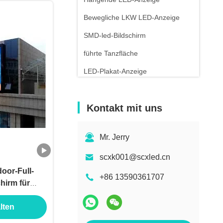
Bewegliche LKW LED-Anzeige
SMD-led-Bildschirm
führte Tanzfläche
LED-Plakat-Anzeige
Örtlich festgelegte geführte
Anzeige
Kontakt mit uns
Schirm des Bereich-LED
Mr. Jerry
scxk001@scxled.cn
oor-Full-
+86 13590361707
hirm für
platten und
lten
Panel