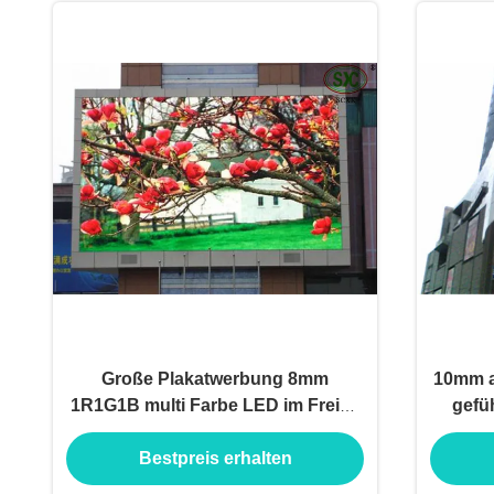
Große Plakatwerbung 8mm
10mm a
1R1G1B multi Farbe LED im Freien
gefüh
für Eisenbahn
Bestpreis erhalten