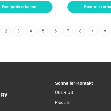
rm-3G 4G WIFI annonciert
Tonhöhe
Bestpreis erhalten
Bestpreis erha
2
3
4
5
6
7
8
Schneller Kontakt
ÜBER US
ogy
Produits