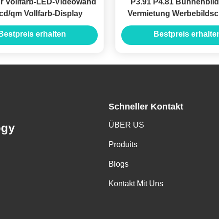
r Vollfarb-LED-Videowand
P3.91 P4.81 Bühnenbil
cd/qm Vollfarb-Display
Vermietung Werbebildsc
Video-Studio-Konz
Bestpreis erhalten
Bestpreis erhalte
Schneller Kontakt
ÜBER US
ogy
Produits
Blogs
Kontakt Mit Uns