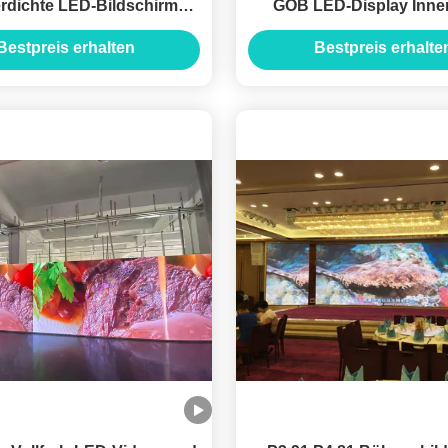
rdichte LED-Bildschirm
GOB LED-Display Inn
10mm SMD3535
Vollfarbe 8K Video
Bestpreis erhalten
Bestpreis erhalte