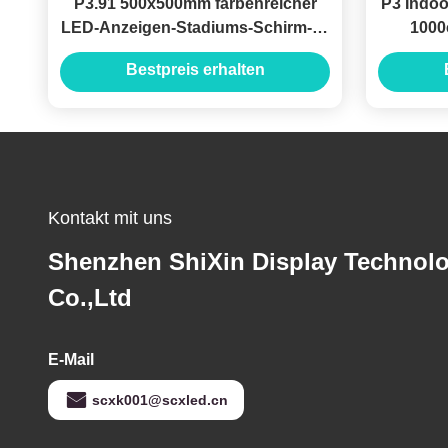
P3.91 500x500mm farbenreicher
P3 Indoo
LED-Anzeigen-Stadiums-Schirm-im
1000
Freien Videowand、、
Bestpreis erhalten
Kontakt mit uns
Shenzhen ShiXin Display Technol
Co.,Ltd
E-Mail
scxk001@scxled.cn