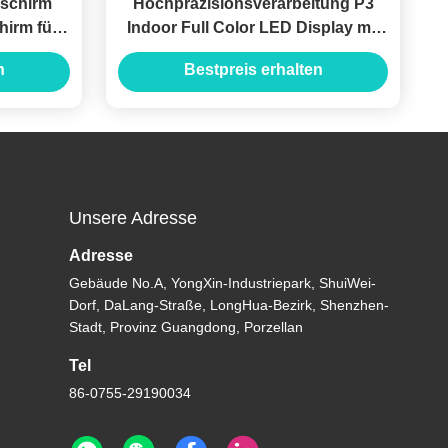
dschirm
Hochpräzisionsverarbeitung P3
hirm für
Indoor Full Color LED Display mit
ert
bequemer Installation und Wartung
n
Bestpreis erhalten
in verschiedenen Branchen
Unsere Adresse
Adresse
Gebäude No.A, YongXin-Industriepark, ShuiWei-
Dorf, DaLang-Straße, LongHua-Bezirk, Shenzhen-
Stadt, Provinz Guangdong, Porzellan
Tel
86-0755-29190034