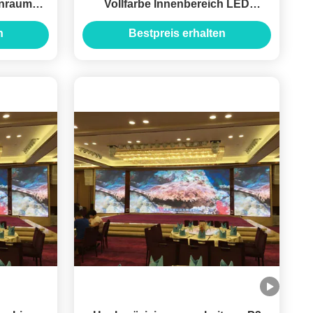
enraum
Vollfarbe Innenbereich LED
wand
Videowandwand IP43
n
Bestpreis erhalten