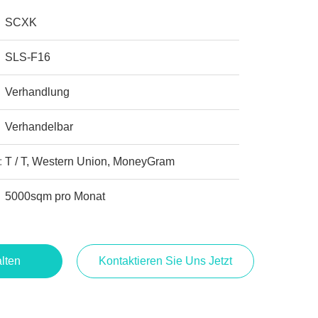
SCXK
SLS-F16
Verhandlung
Verhandelbar
:
T / T, Western Union, MoneyGram
5000sqm pro Monat
lten
Kontaktieren Sie Uns Jetzt