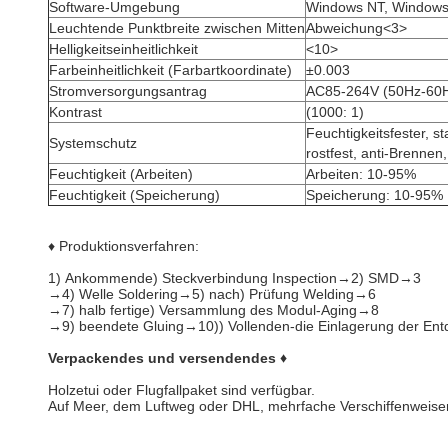
Software-Umgebung
Windows NT, Window
Leuchtende Punktbreite zwischen Mitten
Abweichung<3>
Helligkeitseinheitlichkeit
<10>
Farbeinheitlichkeit (Farbartkoordinate)
±0.003
Stromversorgungsantrag
AC85-264V (50Hz-60
Kontrast
(1000: 1)
Feuchtigkeitsfester, s
Systemschutz
rostfest, anti-Brennen,
Feuchtigkeit (Arbeiten)
Arbeiten: 10-95%
Feuchtigkeit (Speicherung)
Speicherung: 10-95%
♦ Produktionsverfahren:
1)
Ankommende) Steckverbindung Inspection→2) SMD→3
→4) Welle Soldering→5) nach) Prüfung Welding→6
→7) halb fertige) Versammlung des Modul-Aging→8
→9) beendete Gluing→10)) Vollenden-die Einlagerung der E
Verpackendes und versendendes ♦
Holzetui oder Flugfallpaket sind verfügbar.
Auf Meer, dem Luftweg oder DHL, mehrfache Verschiffenweisen