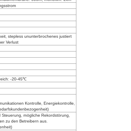
ngsstrom
eit, stepless ununterbrochenes justiert
uer Verlust
reich: -20-45℃
munikationen Kontrolle, Energiekontrolle,
edarfskundenbezogenheit)
 Steuerung, mögliche Rekordstörung,
en zu den Betreibern aus.
nheit)