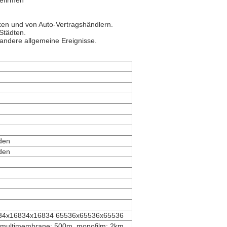
befirmen
en und von Auto-Vertragshändlern.
 Städten.
 andere allgemeine Ereignisse.
den
den
34x16834x16834 65536x65536x65536
, multimembrane: 500m, monofilm: 2km