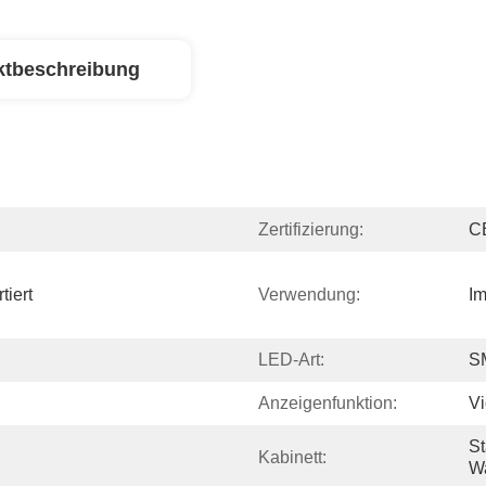
ktbeschreibung
Zertifizierung:
C
iert 
Verwendung:
Im
LED-Art:
S
Anzeigenfunktion:
V
St
Kabinett:
W