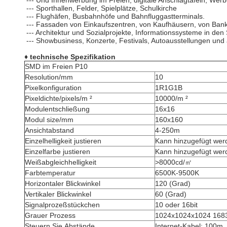
--- Und Innenwerbung im Freien, digitale Anschlagtafeln, Wer
--- Sporthallen, Felder, Spielplätze, Schulkirche
--- Flughäfen, Busbahnhöfe und Bahnfluggastterminals.
--- Fassaden von Einkaufszentren, von Kaufhäusern, von Bank
--- Architektur und Sozialprojekte, Informationssysteme in den
--- Showbusiness, Konzerte, Festivals, Autoausstellungen und
♦ technische Spezifikation
SMD im Freien P10
Resolution/mm
10
Pixelkonfiguration
1R1G1B
Pixeldichte/pixels/m ²
10000/m ²
Modulentschließung
16x16
Modul size/mm
160x160
Ansichtabstand
4-250m
Einzelhelligkeit justieren
Kann hinzugefügt wer
Einzelfarbe justieren
Kann hinzugefügt wer
Weißabgleichhelligkeit
>8000cd/㎡
Farbtemperatur
6500K-9500K
Horizontaler Blickwinkel
120 (Grad)
Vertikaler Blickwinkel
60 (Grad)
Signalprozeßstückchen
10 oder 16bit
Grauer Prozess
1024x1024x1024 168
Steuern Sie Abstände
Internet-Kabel: 100m