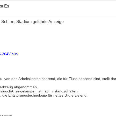
st Es 
e Schirm
, 
Stadium geführte Anzeige
85-264V aus
. von den Arbeitskosten sparend, die für Fluss passend sind, stellt dar
e Werkzeug abgenommen.
enbruchAnzeigelampen, einfach instandzuhalten.
 die Entstörungstechnologie für nettes Bild erzielend.