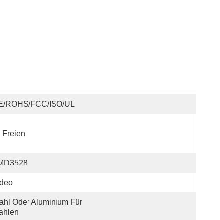
E/ROHS/FCC/ISO/UL
 Freien
MD3528
ideo
ahl Oder Aluminium Für 
ahlen