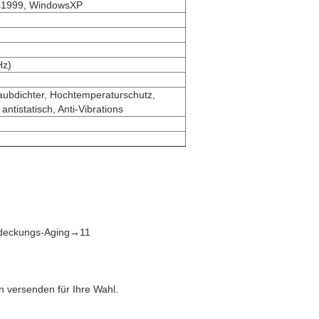
s1999, WindowsXP
Hz)
taubdichter, Hochtemperaturschutz,
 antistatisch, Anti-Vibrations
ntdeckungs-Aging→11
 versenden für Ihre Wahl.