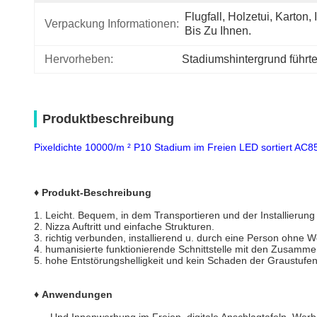
Flugfall, Holzetui, Karton, I
Verpackung Informationen:
Bis Zu Ihnen.
Hervorheben:
Stadiumshintergrund führt
Produktbeschreibung
Pixeldichte 10000/m ² P10 Stadium im Freien LED sortiert AC
♦
Produkt-Beschreibung
1.
Leicht. Bequem, in dem Transportieren und der Installierung u
2. Nizza Auftritt und einfache Strukturen.
3. richtig verbunden, installierend u. durch eine Person ohn
4. humanisierte funktionierende Schnittstelle mit den Zusamm
5. hohe Entstörungshelligkeit und kein Schaden der Graustufen,
♦ Anwendungen