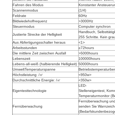
Fahren des Modus
Konstanter Ansteueru
Scannenmodus
(1/4)
Feldrate
60Hz
Bildwiedeholfrequenz
>3000Hz
Steuermodus
Computer synchron
Handbuch, Selbsttätigk
Justierte Strecke der Helligkeit
255 Schritte. Kein gra
Aus Abfertigungsschalter heraus
<1>
Arbeitsstunden
≥72hours
Die mittlere Zeit zwischen Ausfall
>5000hours
Lebenszeit
100000hours
Lebens-all-weiß (halbierende Helligkeit)
50000hours
UmweltTemperaturspanne
Betriebstemperaturbe
Höchstleistung: /㎡
<950w>
Durchschnittliche Energie: /㎡
<350w>
LED-
Eigentesttechnologie
Stelleneigentest, Kom
Temperaturmonitor (B
Fernüberwachung und
Fernüberwachung
senden Sie Warnzeich
(Bedarfskundenbezoge