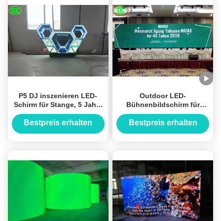
P5 DJ inszenieren LED-
Outdoor LED-
Schirm für Stange, 5 Jahre
Bühnenbildschirm für
Garantie DJ LED
Veranstaltungsanzeige,
Videodarstellungs-
hohe Helligkeit Videowand
Bestpreis erhalten
Bestpreis erhalten
P3.91 P4 Vollfarb-LED-
Display