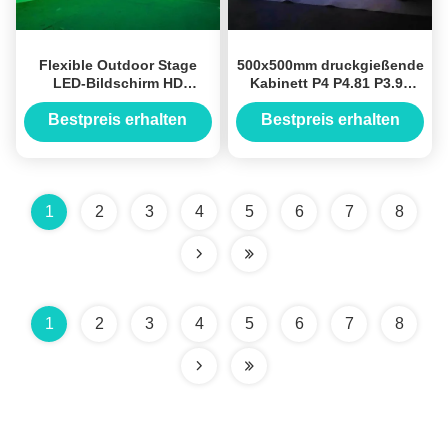
Flexible Outdoor Stage
500x500mm druckgießende
LED-Bildschirm HD
Kabinett P4 P4.81 P3.91
SMD2727 3 Jahre Garantie
Miet-LED der Aluminium-
LED Platten-Videowand
Bestpreis erhalten
Bestpreis erhalten
500x500mm
Bildschirmanzeige im
Freien
1
2
3
4
5
6
7
8
1
2
3
4
5
6
7
8