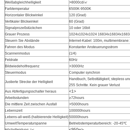
>
Weißabgleichhelligkeit
8000cd/㎡
Farbtemperatur
6500K-9500K
Horizontaler Blickwinkel
120 (Grad)
Vertikaler Blickwinkel
60 (Grad)
Signalprozeßstückchen
10 oder 16bit
Grauer Prozess
1024x1024x1024 16834x16834x1683
Steuern Sie Abstände
Internet-Kabel: 100m, multimembrane
Fahren des Modus
Konstanter Ansteuerungsstrom
Scannenmodus
(1/4)
Feldrate
60Hz
>
Bildwiedeholfrequenz
3000Hz
Steuermodus
Computer synchron
Handbuch, Selbsttätigkeit, stepless un
Justierte Strecke der Helligkeit
255 Schritte. Kein grauer Verlust
<1>
Aus Abfertigungsschalter heraus
Arbeitsstunden
≥72hours
>
Die mittlere Zeit zwischen Ausfall
5000hours
Lebenszeit
100000hours
Lebens-all-weiß (halbierende Helligkeit)
50000hours
UmweltTemperaturspanne
Betriebstemperaturbereich: -20-45℃
<950w>
Höchstleistung: /㎡