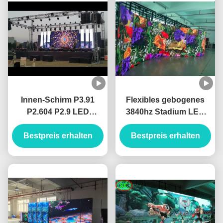
Innen-Schirm P3.91
Flexibles gebogenes
P2.604 P2.9 LED
3840hz Stadium LED
geregelt mit Kabinett
sortiert für und
Bestpreis erhalten
500x1000
Bestpreis erhalten
Innengebrauch im
Freien aus