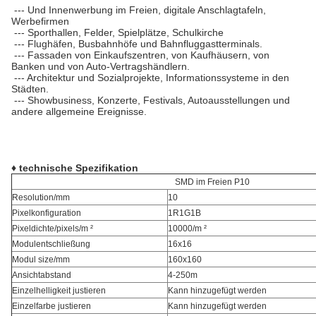
--- Und Innenwerbung im Freien, digitale Anschlagtafeln,
Werbefirmen
--- Sporthallen, Felder, Spielplätze, Schulkirche
--- Flughäfen, Busbahnhöfe und Bahnfluggastterminals.
--- Fassaden von Einkaufszentren, von Kaufhäusern, von
Banken und von Auto-Vertragshändlern.
--- Architektur und Sozialprojekte, Informationssysteme in den
Städten.
--- Showbusiness, Konzerte, Festivals, Autoausstellungen und
andere allgemeine Ereignisse.
♦ technische Spezifikation
SMD im Freien P10
Resolution/mm
10
Pixelkonfiguration
1R1G1B
Pixeldichte/pixels/m ²
10000/m ²
Modulentschließung
16x16
Modul size/mm
160x160
Ansichtabstand
4-250m
Einzelhelligkeit justieren
Kann hinzugefügt werden
Einzelfarbe justieren
Kann hinzugefügt werden