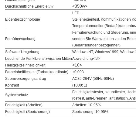
<350w>
Durchschnittliche Energie: /㎡
LED-
Eigentesttechnologie
Stelleneigentest, Kommunikationen Kon
Temperaturmonitor (Bedarfskundenbe
Fernüberwachung und Steuerung, mög
Fernüberwachung
senden Sie Warnzeichen zu den Betre
(Bedarfskundenbezogenheit)
Software-Umgebung
Windows NT, Windows1999, Window
<3>
Leuchtende Punktbreite zwischen Mitten
Abweichung
<10>
Helligkeitseinheitlichkeit
Farbeinheitlichkeit (Farbartkoordinate)
±0.003
Stromversorgungsantrag
AC85-264V (50Hz-60Hz)
Kontrast
(1000: 1)
Feuchtigkeitsfester, staubdichter, Hoc
Systemschutz
rostfest, anti-Brennen, antistatisch, Ant
Feuchtigkeit (Arbeiten)
Arbeiten: 10-95%
Feuchtigkeit (Speicherung)
Speicherung: 10-95%