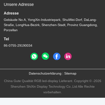
Unsere Adresse
Adresse
Gebäude No.A, YongXin-Industriepark, ShuiWei-Dorf, DaLang-
Straße, LongHua-Bezirk, Shenzhen-Stadt, Provinz Guangdong,
Porzellan
Tel
86-0755-29190034
Datenschutzerklärung
|
Sitemap
China Gute Qualität RGB led-display Lieferant. Copyright © -2026
Shenzhen ShiXin Display Technology Co.,Ltd Alle Rechte
vorbehalten.