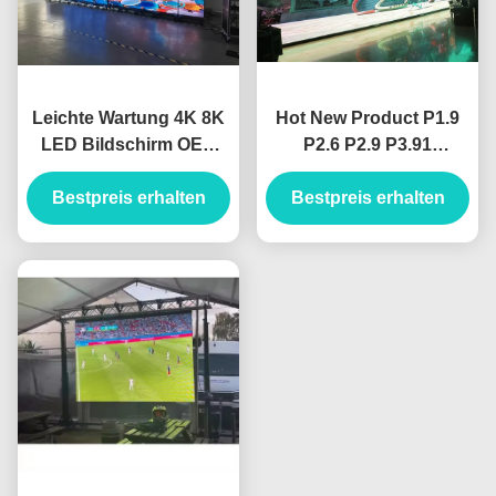
Leichte Wartung 4K 8K
Hot New Product P1.9
LED Bildschirm OEM
P2.6 P2.9 P3.91
ODM IP65
Kommerzielle Werbung
Korrosionsfeste P2 P2.5
Bestpreis erhalten
Hochwertige LED Video
Bestpreis erhalten
P3 500*500mm LED
Wand LED-Panel Matrix-
Bildschirm LED Video
Displays Innenräume
Wand