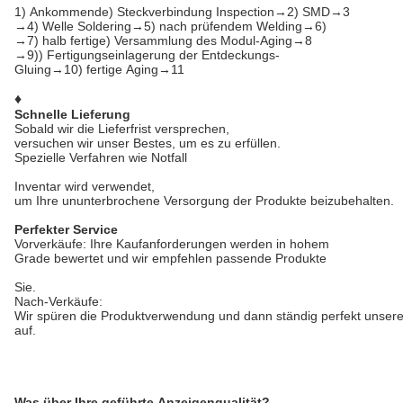
1)
Ankommende) Steckverbindung Inspection→2) SMD→3
→4) Welle Soldering→5) nach prüfendem Welding→6)
→7) halb fertige) Versammlung des Modul-Aging→8
→9)) Fertigungseinlagerung der Entdeckungs-
Gluing→10) fertige Aging→11
♦
Schnelle Lieferung
Sobald wir die Lieferfrist versprechen,
versuchen wir unser Bestes, um es zu erfüllen.
Spezielle Verfahren wie Notfall
Inventar wird verwendet,
um Ihre ununterbrochene Versorgung der Produkte beizubehalten.
Perfekter Service
Vorverkäufe: Ihre Kaufanforderungen werden in hohem
Grade bewertet und wir empfehlen passende Produkte
Sie.
Nach-Verkäufe:
Wir spüren die Produktverwendung und dann ständig perfekt unser
auf.
Was über Ihre geführte Anzeigenqualität?