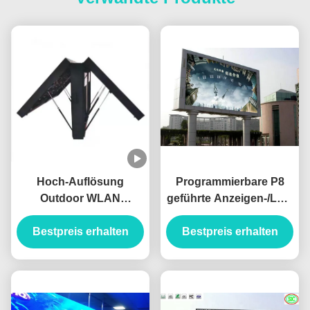
Hoch-Auflösung
Programmierbare P8
Outdoor WLAN
geführte Anzeigen-/LED
Doppelseitige Led-
asynchrone oder
Schild P6 Front-Service
Bestpreis erhalten
Bestpreis erhalten
synchrone
Led-Billboard
Videosteuerung im
Freien