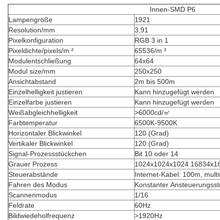
Innen-SMD P6
Lampengröße
1921
Resolution/mm
3,91
Pixelkonfiguration
RGB 3 in 1
Pixeldichte/pixels/m ²
65536/m ²
Modulentschließung
64x64
Modul size/mm
250x250
Ansichtabstand
2m bis 500m
Einzelhelligkeit justieren
Kann hinzugefügt werden
Einzelfarbe justieren
Kann hinzugefügt werden
Weißabgleichhelligkeit
>6000cd/㎡
Farbtemperatur
6500K-9500K
Horizontaler Blickwinkel
120 (Grad)
Vertikaler Blickwinkel
120 (Grad)
Signal-Prozessstückchen
Bit 10 oder 14
Grauer Prozess
1024x1024x1024 16834x1
Steuerabstände
Internet-Kabel: 100m, mul
Fahren des Modus
Konstanter Ansteuerungss
Scannenmodus
1/16
Feldrate
60Hz
Bildwiedeholfrequenz
>1920Hz