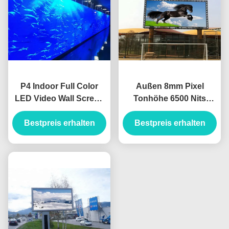
P4 Indoor Full Color
Außen 8mm Pixel
LED Video Wall Screen
Tonhöhe 6500 Nits
4mm SMD2121 IP43
Werbung LED-Plakette
Aluminum Cabinet
Bestpreis erhalten
Bestpreis erhalten
für Werbung