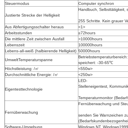
Steuermodus
Computer synchron
Handbuch, Selbsttätigkeit, 
Justierte Strecke der Helligkeit
255 Schritte. Kein grauer Ve
Aus Abfertigungsschalter heraus
<1>
Arbeitsstunden
≥72hours
Die mittlere Zeit zwischen Ausfall
>10000hours
Lebenszeit
100000hours
Lebens-all-weiß (halbierende Helligkeit)
50000hours
Betriebstemperaturbereich
UmweltTemperaturspanne
speichert: -30-65℃
Höchstleistung: /㎡
<550w>
Durchschnittliche Energie: /㎡
<250w>
LED-
Stelleneigentest, Kommunik
Eigentesttechnologie
Temperaturmonitor (Bedar
Fernüberwachung und Steu
Fernüberwachung
senden Sie Warnzeichen zu
(Bedarfskundenbezogenhei
Software-Umgebung
Windows NT, Windows199