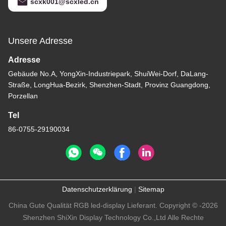
scxk001@scxled.cn
Unsere Adresse
Adresse
Gebäude No.A, YongXin-Industriepark, ShuiWei-Dorf, DaLang-
Straße, LongHua-Bezirk, Shenzhen-Stadt, Provinz Guangdong,
Porzellan
Tel
86-0755-29190034
Datenschutzerklärung
|
Sitemap
China Gute Qualität RGB led-display Lieferant. Copyright © -2026
Shenzhen ShiXin Display Technology Co.,Ltd Alle Rechte