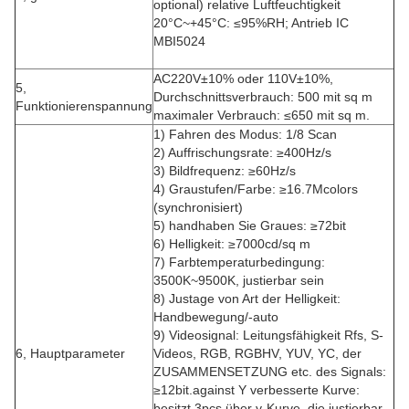
optional) relative Luftfeuchtigkeit
20°C~+45°C: ≤95%RH; Antrieb IC
MBI5024
AC220V±10% oder 110V±10%,
5,
Durchschnittsverbrauch: 500 mit sq m
Funktionierenspannung
maximaler Verbrauch: ≤650 mit sq m.
1) Fahren des Modus: 1/8 Scan
2) Auffrischungsrate: ≥400Hz/s
3) Bildfrequenz: ≥60Hz/s
4) Graustufen/Farbe: ≥16.7Mcolors
(synchronisiert)
5) handhaben Sie Graues: ≥72bit
6) Helligkeit: ≥7000cd/sq m
7) Farbtemperaturbedingung:
3500K~9500K, justierbar sein
8) Justage von Art der Helligkeit:
Handbewegung/-auto
9) Videosignal: Leitungsfähigkeit Rfs, S-
6, Hauptparameter
Videos, RGB, RGBHV, YUV, YC, der
ZUSAMMENSETZUNG etc. des Signals:
≥12bit.against Y verbesserte Kurve:
besitzt 3pcs über y-Kurve, die justierbar