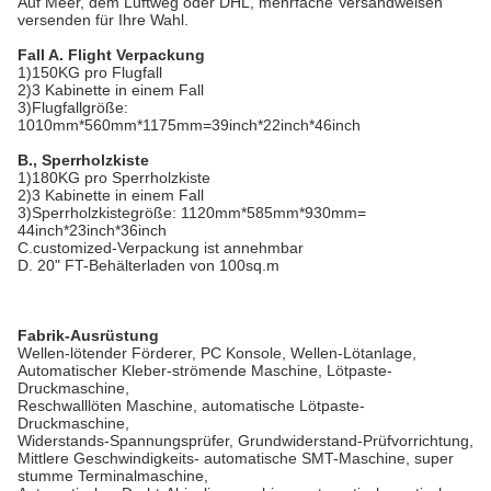
Auf Meer, dem Luftweg oder DHL, mehrfache Versandweisen
versenden für Ihre Wahl.
Fall A. Flight Verpackung
1)150KG pro Flugfall
2)3 Kabinette in einem Fall
3)Flugfallgröße:
1010mm*560mm*1175mm=39inch*22inch*46inch
B., Sperrholzkiste
1)180KG pro Sperrholzkiste
2)3 Kabinette in einem Fall
3)Sperrholzkistegröße: 1120mm*585mm*930mm=
44inch*23inch*36inch
C.customized-Verpackung ist annehmbar
D. 20" FT-Behälterladen von 100sq.m
Fabrik-Ausrüstung
Wellen-lötender Förderer, PC Konsole, Wellen-Lötanlage,
Automatischer Kleber-strömende Maschine, Lötpaste-
Druckmaschine,
Reschwalllöten Maschine, automatische Lötpaste-
Druckmaschine,
Widerstands-Spannungsprüfer, Grundwiderstand-Prüfvorrichtung,
Mittlere Geschwindigkeits- automatische SMT-Maschine, super
stumme Terminalmaschine,