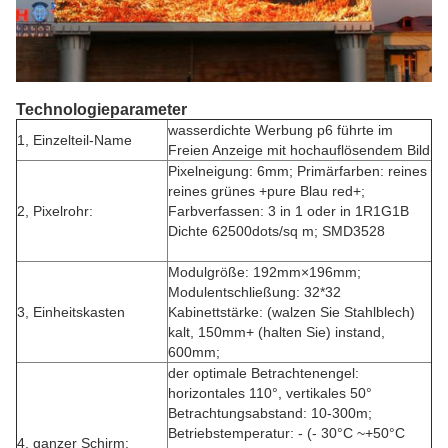
Technologieparameter
wasserdichte Werbung p6 führte im
1, Einzelteil-Name
Freien Anzeige mit hochauflösendem Bild
Pixelneigung: 6mm; Primärfarben: reines
reines grünes +pure Blau red+;
2, Pixelrohr:
Farbverfassen: 3 in 1 oder in 1R1G1B
Dichte 62500dots/sq m; SMD3528
Modulgröße: 192mm×196mm;
Modulentschließung: 32*32
3, Einheitskasten
Kabinettstärke: (walzen Sie Stahlblech)
kalt, 150mm+ (halten Sie) instand,
600mm;
der optimale Betrachtenengel:
horizontales 110°, vertikales 50°
Betrachtungsabstand: 10-300m;
Betriebstemperatur: - (- 30°C ~+50°C
4, ganzer Schirm: