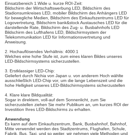
Einsatzbereich 1.Wide u. kurze ROI-Zeit:
Bildschirm der Wirtschaftswerbung LED, Bildschirm des
Stadionsumkreises LED, mobiler Bildschirm des Anhängers LED
für bewegliche Medien, Bildschirm des Einkaufszentrums LED für
Logovertretung, Bildschirm bank&stock Austausches LED für die
darstellende Rate, Bildschirm des Zug- u. Busbahnhofs LED
Bildschirm des Lufthafens LED, Bildschirmsystem der
Telekommunikation LED für Informationsvertretung und
Anweisung.
2.
Hochauflösendes Verhältnis: 4000:1
Welches eine hohe Stufe ist, zum eines klaren Bildes unseres
LED-Bildschirmsystems sicherzustellen.
3.
Erstklassiger LED-Chip:
Geliefert durch Nichia von Japan u. von anderem Hoch wählte
ausschließlich LED-Chip vor, um die lange Lebenszeit und die
hohe Helligkeit unseres LED-Bildschirmsystems sicherzustellen
4.
Klare klare Bildqualität:
Sogar in direktem, voll-auf dem Sonnenlicht, zum Sie
sicherzustellen ziehen Sie mehr Publikum an, um kurzes ROI der
Investition Ihres LED-Bildschirms zu erhalten.
Anwendung
Es kann auf dem Einkaufszentrum, Bank, Busbahnhof, Bahnhof,
Mitte verwendet werden des Stadtzentrums, Flughafen, Schule,
Fabrik, Bus, Taxi, und so weiter. wir nehmen viele Methoden und