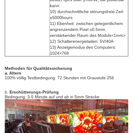
kann.
10) durchschnittliche störungsfreie Zeit:
≥5000hours
11) Ebenheit: zwischen gelegentlichem
angrenzendem Pixel ≤0.5mm,
verstärkender Raum des Moduls<1mm>
12) Schalterenergieladen: 5V/40A
13) Anzeigemodus des Computers:
1024×768
Methoden für Qualitätssicherung
a. Altern
100% völlig Testbedingung: 72 Stunden mit Graustufe 256
b.
Erschütterungs-Prüfung
Bedingung: 3-5 Minute auf und ab in 5mm Strecke