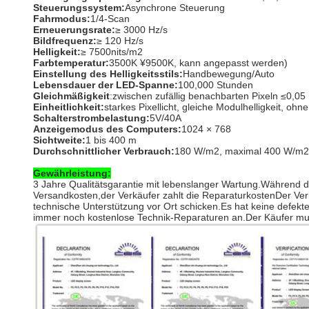
Steuerungssystem:
Asynchrone Steuerung
Fahrmodus:
1/4-Scan
Erneuerungsrate:
≥ 3000 Hz/s
Bildfrequenz:
≥ 120 Hz/s
Helligkeit:
≥ 7500nits/m2
Farbtemperatur:
3500K ¥9500K, kann angepasst werden)
Einstellung des Helligkeitsstils:
Handbewegung/Auto
Lebensdauer der LED-Spanne:
100,000 Stunden
Gleichmäßigkeit
:zwischen zufällig benachbarten Pixeln ≤0,
Einheitlichkeit:
starkes Pixellicht, gleiche Modulhelligkeit, oh
Schalterstrombelastung:
5V/40A
Anzeigemodus des Computers:
1024 × 768
Sichtweite:
1 bis 400 m
Durchschnittlicher Verbrauch:
180 W/m2, maximal 400 W/m2
Gewährleistung:
3 Jahre Qualitätsgarantie mit lebenslanger Wartung.Während de
Versandkosten,der Verkäufer zahlt die ReparaturkostenDer Verkä
technische Unterstützung vor Ort schicken.Es hat keine defekte
immer noch kostenlose Technik-Reparaturen an.Der Käufer mus