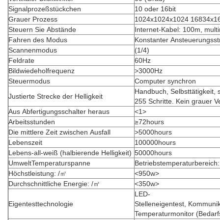
Signalprozeßstückchen
10 oder 16bit
Grauer Prozess
1024x1024x1024 16834x1
Steuern Sie Abstände
Internet-Kabel: 100m, mul
Fahren des Modus
Konstanter Ansteuerungss
Scannenmodus
(1/4)
Feldrate
60Hz
Bildwiedeholfrequenz
>3000Hz
Steuermodus
Computer synchron
Handbuch, Selbsttätigkeit, 
Justierte Strecke der Helligkeit
255 Schritte. Kein grauer Ve
Aus Abfertigungsschalter heraus
<1>
Arbeitsstunden
≥72hours
Die mittlere Zeit zwischen Ausfall
>5000hours
Lebenszeit
100000hours
Lebens-all-weiß (halbierende Helligkeit)
50000hours
UmweltTemperaturspanne
Betriebstemperaturbereic
Höchstleistung: /㎡
<950w>
Durchschnittliche Energie: /㎡
<350w>
LED-
Eigentesttechnologie
Stelleneigentest, Kommunik
Temperaturmonitor (Bedar