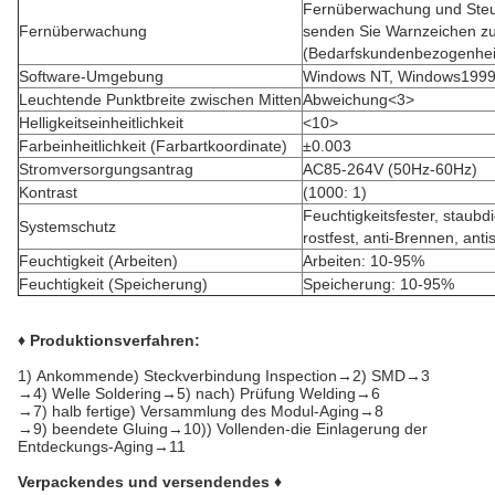
Fernüberwachung und Steu
Fernüberwachung
senden Sie Warnzeichen zu
(Bedarfskundenbezogenhei
Software-Umgebung
Windows NT, Windows199
Leuchtende Punktbreite zwischen Mitten
Abweichung<3>
Helligkeitseinheitlichkeit
<10>
Farbeinheitlichkeit (Farbartkoordinate)
±0.003
Stromversorgungsantrag
AC85-264V (50Hz-60Hz)
Kontrast
(1000: 1)
Feuchtigkeitsfester, staubd
Systemschutz
rostfest, anti-Brennen, antis
Feuchtigkeit (Arbeiten)
Arbeiten: 10-95%
Feuchtigkeit (Speicherung)
Speicherung: 10-95%
♦ Produktionsverfahren:
1)
Ankommende) Steckverbindung Inspection→2) SMD→3
→4) Welle Soldering→5) nach) Prüfung Welding→6
→7) halb fertige) Versammlung des Modul-Aging→8
→9) beendete Gluing→10)) Vollenden-die Einlagerung der
Entdeckungs-Aging→11
Verpackendes und versendendes ♦