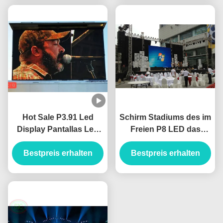
Hot Sale P3.91 Led
Schirm Stadiums des im
Display Pantallas Led
Freien P8 LED das
Hd Video Wand
Gussaluminiumkabinett,
Bestpreis erhalten
500*500mm
das LED-Anzeige IP65
Bestpreis erhalten
Außenvermietung
hängt
Werbung Led Display