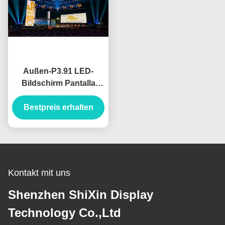
Außen-P3.91 LED-
Bildschirm Pantalla
500x1000mm LED
Video Wand Außen-
Bestpreis erhalten
LED-Display
Kontakt mit uns
Shenzhen ShiXin Display
Technology Co.,Ltd