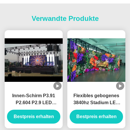
Verwandte Produkte
Innen-Schirm P3.91
Flexibles gebogenes
P2.604 P2.9 LED
3840hz Stadium LED
geregelt mit Kabinett
sortiert für und
Bestpreis erhalten
500x1000
Bestpreis erhalten
Innengebrauch im
Freien aus