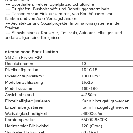
--- Sporthallen, Felder, Spielplätze, Schulkirche
--- Flughäfen, Busbahnhöfe und Bahnfluggastterminals.
--- Fassaden von Einkaufszentren, von Kaufhäusern, von
Banken und von Auto-Vertragshändlern.
--- Architektur und Sozialprojekte, Informationssysteme in den
Städten.
--- Showbusiness, Konzerte, Festivals, Autoausstellungen und
andere allgemeine Ereignisse.
♦ technische Spezifikation
SMD im Freien P10
Resolution/mm
10
Pixelkonfiguration
1R1G1B
Pixeldichte/pixels/m ²
10000/m ²
Modulentschließung
16x16
Modul size/mm
160x160
Ansichtabstand
4-250m
Einzelhelligkeit justieren
Kann hinzugefügt werden
Einzelfarbe justieren
Kann hinzugefügt werden
Weißabgleichhelligkeit
>8000cd/㎡
Farbtemperatur
6500K-9500K
Horizontaler Blickwinkel
120 (Grad)
Vertikaler Blickwinkel
60 (Grad)