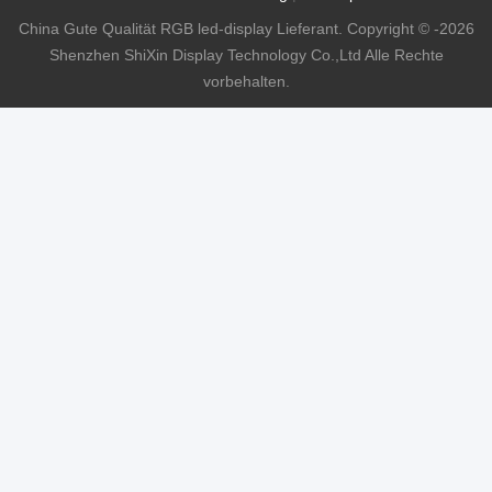
China Gute Qualität RGB led-display Lieferant. Copyright © -2026
Shenzhen ShiXin Display Technology Co.,Ltd Alle Rechte
vorbehalten.