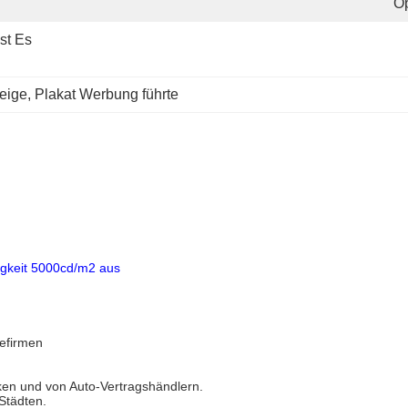
O
st Es 
eige
, 
Plakat Werbung führte
igkeit 5000cd/m2 aus
befirmen
en und von Auto-Vertragshändlern.
 Städten.