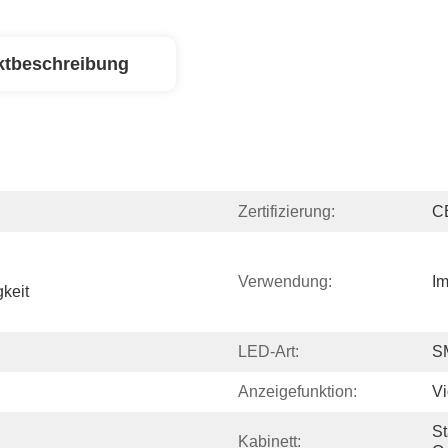
ktbeschreibung
Zertifizierung:
C
Verwendung:
Im
keit 
LED-Art:
S
Anzeigefunktion:
V
St
Kabinett: