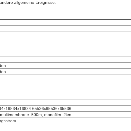
 andere allgemeine Ereignisse.
den
den
34x16834x16834 65536x65536x65536
, multimembrane: 500m, monofilm: 2km
ngsstrom