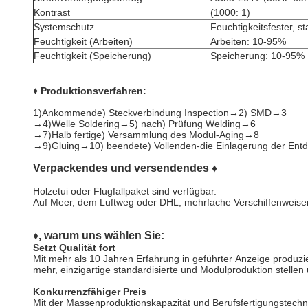
Kontrast
(1000: 1)
Systemschutz
Feuchtigkeitsfester, st
Feuchtigkeit (Arbeiten)
Arbeiten: 10-95%
Feuchtigkeit (Speicherung)
Speicherung: 10-95%
♦ Produktionsverfahren:
1)Ankommende) Steckverbindung Inspection→2) SMD→3
→4)Welle Soldering→5) nach) Prüfung Welding→6
→7)Halb fertige) Versammlung des Modul-Aging→8
→9)Gluing→10) beendete) Vollenden-die Einlagerung der En
Verpackendes und versendendes ♦
Holzetui oder Flugfallpaket sind verfügbar.
Auf Meer, dem Luftweg oder DHL, mehrfache Verschiffenweisen
♦, warum uns wählen Sie:
Setzt Qualität fort
Mit mehr als 10 Jahren Erfahrung in geführter Anzeige produzi
mehr, einzigartige standardisierte und Modulproduktion stelle
Konkurrenzfähiger Preis
Mit der Massenproduktionskapazität und Berufsfertigungstechn