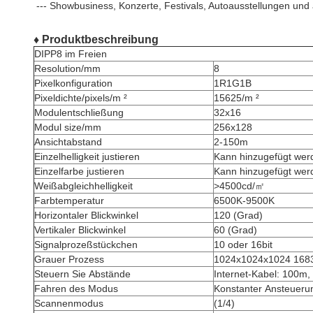
--- Showbusiness, Konzerte, Festivals, Autoausstellungen und
♦ Produktbeschreibung
DIPP8 im Freien
Resolution/mm
8
Pixelkonfiguration
1R1G1B
Pixeldichte/pixels/m ²
15625/m ²
Modulentschließung
32x16
Modul size/mm
256x128
Ansichtabstand
2-150m
Einzelhelligkeit justieren
Kann hinzugefügt wer
Einzelfarbe justieren
Kann hinzugefügt wer
Weißabgleichhelligkeit
>4500cd/㎡
Farbtemperatur
6500K-9500K
Horizontaler Blickwinkel
120 (Grad)
Vertikaler Blickwinkel
60 (Grad)
Signalprozeßstückchen
10 oder 16bit
Grauer Prozess
1024x1024x1024 168
Steuern Sie Abstände
Internet-Kabel: 100m
Fahren des Modus
Konstanter Ansteueru
Scannenmodus
(1/4)