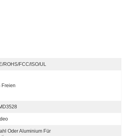
E/ROHS/FCC/ISO/UL
 Freien
MD3528
ideo
ahl Oder Aluminium Für 