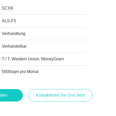
SCXK
ALS-F5
Verhandlung
Verhandelbar
:
T / T, Western Union, MoneyGram
5000sqm pro Monat
lten
Kontaktieren Sie Uns Jetzt