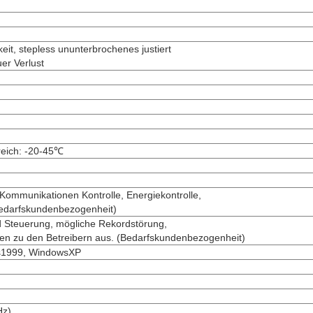
eit, stepless ununterbrochenes justiert
uer Verlust
reich: -20-45℃
 Kommunikationen Kontrolle, Energiekontrolle,
edarfskundenbezogenheit)
 Steuerung, mögliche Rekordstörung,
en zu den Betreibern aus. (Bedarfskundenbezogenheit)
s1999, WindowsXP
Hz)