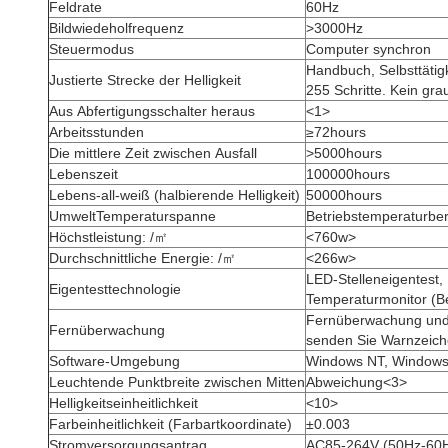
Feldrate
60Hz
Bildwiedeholfrequenz
>3000Hz
Steuermodus
Computer synchron
Handbuch, Selbsttätigk
Justierte Strecke der Helligkeit
255 Schritte. Kein gra
Aus Abfertigungsschalter heraus
<1>
Arbeitsstunden
≥72hours
Die mittlere Zeit zwischen Ausfall
>5000hours
Lebenszeit
100000hours
Lebens-all-weiß (halbierende Helligkeit)
50000hours
UmweltTemperaturspanne
Betriebstemperaturbe
Höchstleistung: /㎡
<760w>
Durchschnittliche Energie: /㎡
<266w>
LED-Stelleneigentest,
Eigentesttechnologie
Temperaturmonitor (B
Fernüberwachung und
Fernüberwachung
senden Sie Warnzeich
Software-Umgebung
Windows NT, Window
Leuchtende Punktbreite zwischen Mitten
Abweichung<3>
Helligkeitseinheitlichkeit
<10>
Farbeinheitlichkeit (Farbartkoordinate)
±0.003
Stromversorgungsantrag
AC85-264V (50Hz-60