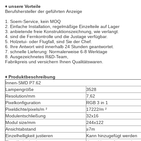
♦ unsere Vorteile
Berufshersteller der geführten Anzeige
1.
Soem-Service, kein MOQ
2.
Einfache Installation, regelmäßige Einzelteile auf Lager
3. anbietende freie Konstruktionszeichnung, wie verlangt.
4. sind die Fernkontrolle und die Justage verfügbar.
5.
Holzetui- oder Flugfall, sind Sie der Chef.
6.
Ihre Antwort wird innerhalb 24 Stunden geantwortet.
7. schnelle Lieferung: Normalerweise 6-8 Werktage
8.
Ausgezeichnetes R&D-Team,
Fabrikpreis und versichern Ihnen Qualitätswaren.
♦ Produktbeschreibung
Innen-SMD P7.62
Lampengröße
3528
Resolution/mm
7,62
Pixelkonfiguration
RGB 3 in 1
Pixeldichte/pixels/m ²
17222/m ²
Modulentschließung
32x16
Modul size/mm
244x122
Ansichtabstand
≥7m
Einzelhelligkeit justieren
Kann hinzugefügt werden