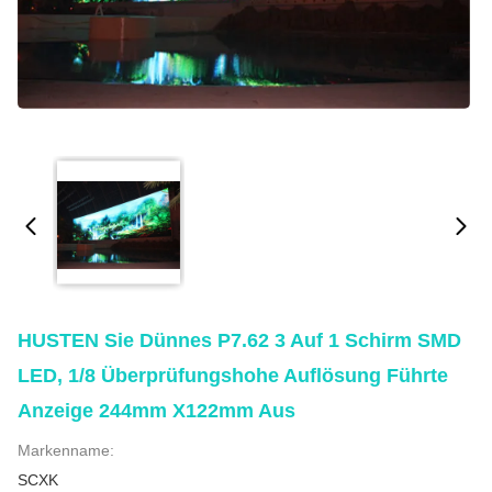
HUSTEN Sie Dünnes P7.62 3 Auf 1 Schirm SMD
LED, 1/8 Überprüfungshohe Auflösung Führte
Anzeige 244mm X122mm Aus
Markenname:
SCXK