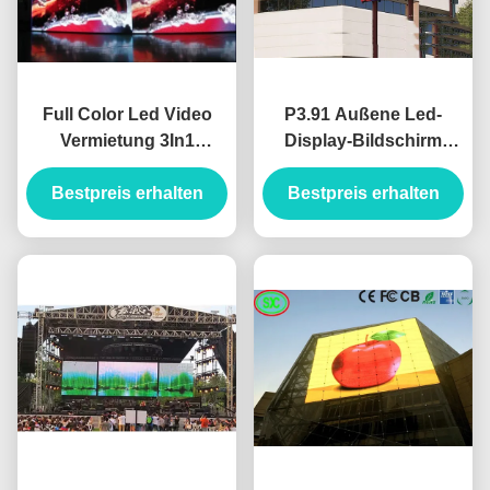
Full Color Led Video
P3.91 Außene Led-
Vermietung 3In1
Display-Bildschirm
SMD2121 Indoor Led
Wasserdichte Bühne
Bestpreis erhalten
Video Wand mit
Bestpreis erhalten
Vermietung Led-
1000cd/sqm
Display-Bildschirm für
Konzerte