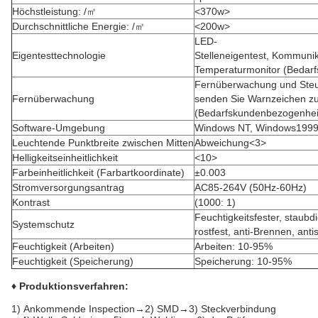
Höchstleistung: /㎡
<370w>
Durchschnittliche Energie: /㎡
<200w>
LED-
Eigentesttechnologie
Stelleneigentest, Kommunik
Temperaturmonitor (Bedar
Fernüberwachung und Steu
Fernüberwachung
senden Sie Warnzeichen zu
(Bedarfskundenbezogenhei
Software-Umgebung
Windows NT, Windows199
Leuchtende Punktbreite zwischen Mitten
Abweichung<3>
Helligkeitseinheitlichkeit
<10>
Farbeinheitlichkeit (Farbartkoordinate)
±0.003
Stromversorgungsantrag
AC85-264V (50Hz-60Hz)
Kontrast
(1000: 1)
Feuchtigkeitsfester, staubd
Systemschutz
rostfest, anti-Brennen, antis
Feuchtigkeit (Arbeiten)
Arbeiten: 10-95%
Feuchtigkeit (Speicherung)
Speicherung: 10-95%
♦ Produktionsverfahren:
1)
Ankommende Inspection→2) SMD→3) Steckverbindung