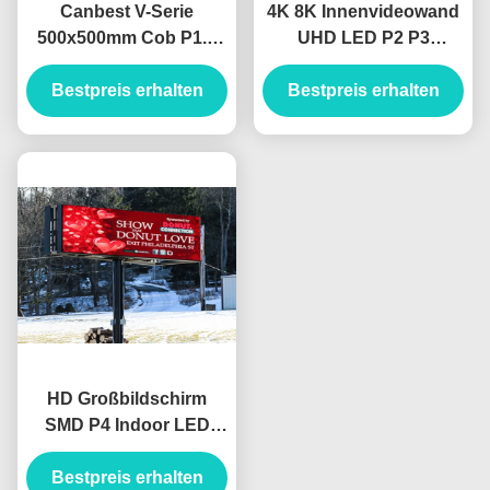
Canbest V-Serie
4K 8K Innenvideowand
500x500mm Cob P1.2
UHD LED P2 P3
P1.5 P1.9 P2.6 P2.9
Bildschirmpaneel
Bestpreis erhalten
Innenraum-
Bestpreis erhalten
Vollfarbbildschirm
Rechtswinkel-LED-
Kompletsystem Led
Display-Bildschirm 90
Video Wand Led
Grad Ecke LED-
Display Bildschirm
Videowand
HD Großbildschirm
SMD P4 Indoor LED
Druckguss Aluminium
Bestpreis erhalten
2500nits Helligkeit