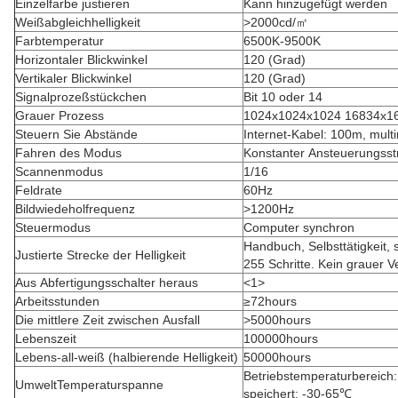
Einzelfarbe justieren
Kann hinzugefügt werden
Weißabgleichhelligkeit
>2000cd/㎡
Farbtemperatur
6500K-9500K
Horizontaler Blickwinkel
120 (Grad)
Vertikaler Blickwinkel
120 (Grad)
Signalprozeßstückchen
Bit 10 oder 14
Grauer Prozess
1024x1024x1024 16834x1
Steuern Sie Abstände
Internet-Kabel: 100m, mul
Fahren des Modus
Konstanter Ansteuerungss
Scannenmodus
1/16
Feldrate
60Hz
Bildwiedeholfrequenz
>1200Hz
Steuermodus
Computer synchron
Handbuch, Selbsttätigkeit, 
Justierte Strecke der Helligkeit
255 Schritte. Kein grauer Ve
Aus Abfertigungsschalter heraus
<1>
Arbeitsstunden
≥72hours
Die mittlere Zeit zwischen Ausfall
>5000hours
Lebenszeit
100000hours
Lebens-all-weiß (halbierende Helligkeit)
50000hours
Betriebstemperaturbereich
UmweltTemperaturspanne
speichert: -30-65℃