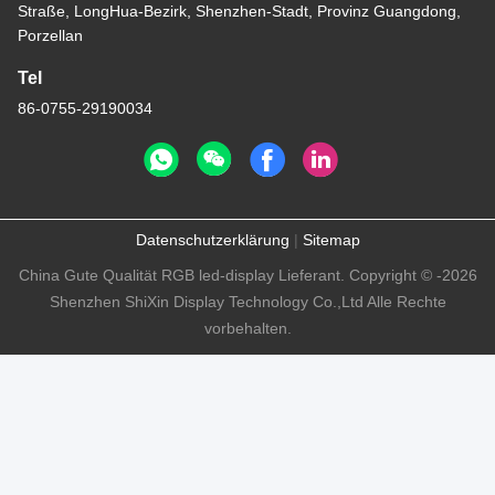
Straße, LongHua-Bezirk, Shenzhen-Stadt, Provinz Guangdong,
Porzellan
Tel
86-0755-29190034
Datenschutzerklärung
|
Sitemap
China Gute Qualität RGB led-display Lieferant. Copyright © -2026
Shenzhen ShiXin Display Technology Co.,Ltd Alle Rechte
vorbehalten.