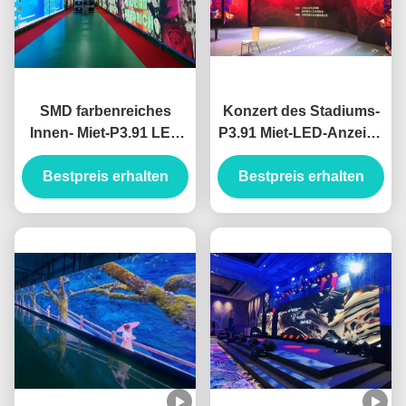
SMD farbenreiches
Konzert des Stadiums-
Innen- Miet-P3.91 LED
P3.91 Miet-LED-Anzeige
Schirm-Modul LED-
Druckguss-Kabinett
Bestpreis erhalten
Anzeigen-
Bestpreis erhalten
250*250mm