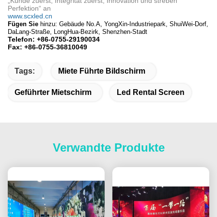
„Kunde zuerst, Integrität zuerst, Innovation und streben
Perfektion“ an
www.scxled.cn
Fügen Sie
hinzu: Gebäude No.A, YongXin-Industriepark, ShuiWei-Dorf,
DaLang-Straße, LongHua-Bezirk, Shenzhen-Stadt
Telefon: +86-0755-29190034
Fax: +86-0755-36810049
Tags:
Miete Führte Bildschirm
Geführter Mietschirm
Led Rental Screen
Verwandte Produkte