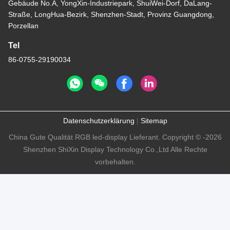
Gebäude No.A, YongXin-Industriepark, ShuiWei-Dorf, DaLang-
Straße, LongHua-Bezirk, Shenzhen-Stadt, Provinz Guangdong,
Porzellan
Tel
86-0755-29190034
Datenschutzerklärung
|
Sitemap
China Gute Qualität RGB led-display Lieferant. Copyright © -2026
Shenzhen ShiXin Display Technology Co.,Ltd Alle Rechte
vorbehalten.