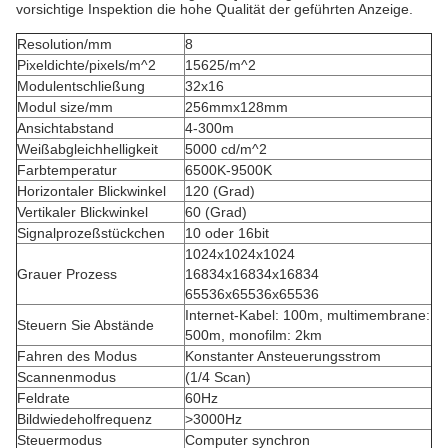
vorsichtige Inspektion die hohe Qualität der geführten Anzeige.
Resolution/mm
8
Pixeldichte/pixels/m^2
15625/m^2
Modulentschließung
32x16
Modul size/mm
256mmx128mm
Ansichtabstand
4-300m
Weißabgleichhelligkeit
5000 cd/m^2
Farbtemperatur
6500K-9500K
Horizontaler Blickwinkel
120 (Grad)
Vertikaler Blickwinkel
60 (Grad)
Signalprozeßstückchen
10 oder 16bit
1024x1024x1024
Grauer Prozess
16834x16834x16834
65536x65536x65536
Internet-Kabel: 100m, multimembrane:
Steuern Sie Abstände
500m, monofilm: 2km
Fahren des Modus
Konstanter Ansteuerungsstrom
Scannenmodus
(1/4 Scan)
Feldrate
60Hz
Bildwiedeholfrequenz
>3000Hz
Steuermodus
Computer synchron