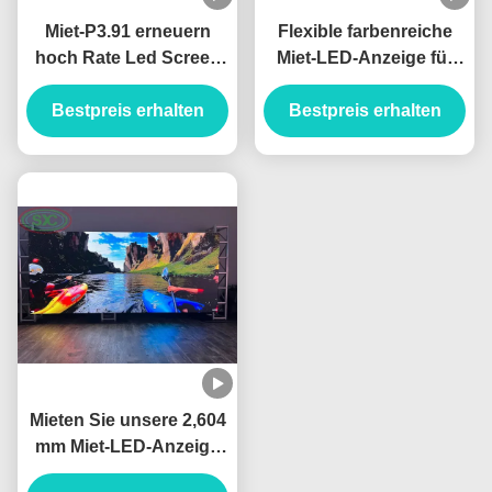
Miet-P3.91 erneuern
Flexible farbenreiche
hoch Rate Led Screen
Miet-LED-Anzeige für
For Meeting-Raum-
Konferenzzimmer berät
Bestpreis erhalten
Konzert-Kirche
Bestpreis erhalten
sich üb Kirche
Mieten Sie unsere 2,604
mm Miet-LED-Anzeige
mit einem