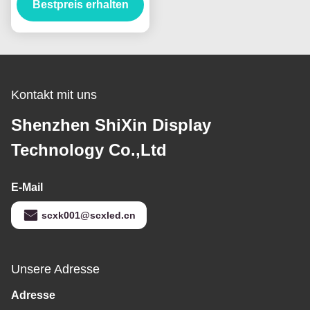
Betrachtungsabstand
Bestpreis erhalten
von 3～50 m
Lagerbestände
Kontakt mit uns
Shenzhen ShiXin Display
Technology Co.,Ltd
E-Mail
scxk001@scxled.cn
Unsere Adresse
Adresse