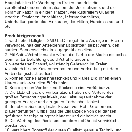
Hauptsächlich für Werbung im Freien, handeln die
veröffentlichenden Informationen, der Journalismus und die
Kommunikation in einigen Plätzen, wie kulturellem Quadrat,
Arterien, Stationen, Anschlüsse, Informationsbüros,
Unterhaltungsorte, das Einkaufen, die Mitten, Handelsstadt und
etc.
Produkteigenschaft
1. wird hohe Helligkeit SMD LED für geführte Anzeige im Freien
verwendet, hält den Anzeigeninhalt sichtbar, selbst wenn, den
starken Sonnenschein direkt gegenüberstellend.
2. Mit Anti-UVstrahlnmaske würde die Farbe der Maske nie selbst
wenn unter Belichtung des UVstrahls ändern.
3. wetterfester Entwurf, vollständig Gebrauch im Freien.
4. einfach für das Zusammenbauen und Verbindung mit dem
Verbindungsstück addiert.
5. können hohe Farbeinheitlichkeit und klares Bild Ihnen einen
klaren audio-visuellen Effekt holen.
6. Beide greifen Vorder- und Rückseite sind verfügbar zu.
7. Die LED-Chips, die wir benutzen, haben die Vorteile des
großen Betrachtungswinkels, der Leistungsaufnahme der
geringen Energie und der guten Farbeinheitlichkeit.
8. Benutzen Sie das gleiche Niveau von Rot-, Grünen und
Blauengeführten Chips, das die Bildanzeige von der ganzen
geführten Anzeige ausgezeichneter und einheitlich macht.
9. Die Wartung des Pixels und sondern geführt ist verwirklicht
worden aus.
10. versichert Rohstoff der guten Qualität, genaue Technik und