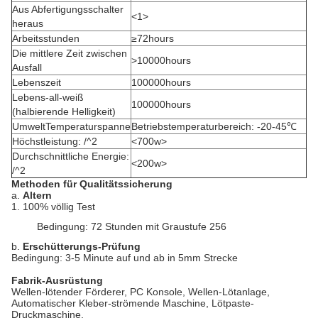
Aus Abfertigungsschalter
<1>
heraus
Arbeitsstunden
≥72hours
Die mittlere Zeit zwischen
>10000hours
Ausfall
Lebenszeit
100000hours
Lebens-all-weiß
100000hours
(halbierende Helligkeit)
UmweltTemperaturspanne
Betriebstemperaturbereich: -20-45℃
Höchstleistung: /^2
<700w>
Durchschnittliche Energie:
<200w>
/^2
Methoden für Qualitätssicherung
a.
Altern
1. 100% völlig Test
Bedingung: 72 Stunden mit Graustufe 256
b.
Erschütterungs-Prüfung
Bedingung: 3-5 Minute auf und ab in 5mm Strecke
Fabrik-Ausrüstung
Wellen-lötender Förderer, PC Konsole, Wellen-Lötanlage,
Automatischer Kleber-strömende Maschine, Lötpaste-
Druckmaschine,