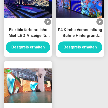
Flexible farbenreiche
P4 Kirche Veranstaltung
Miet-LED-Anzeige für
Bühne Hintergrund
Konferenzzimmer berät
Miete Led Video Wand
Bestpreis erhalten
sich üb Kirche
Bestpreis erhalten
Mietbildschirm