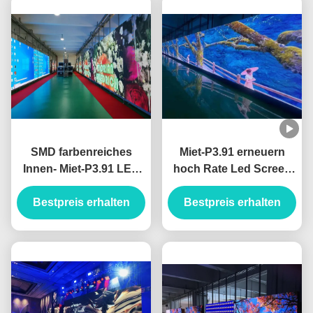
SMD farbenreiches
Miet-P3.91 erneuern
Innen- Miet-P3.91 LED
hoch Rate Led Screen
Schirm-Modul LED-
For Meeting-Raum-
Bestpreis erhalten
Anzeigen-
Bestpreis erhalten
Konzert-Kirche