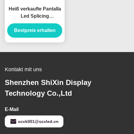
Heiß verkaufte Pantalla
Led Splicing
Vermietung P481 P391
Outdoor Indoor Led
Bestpreis erhalten
Video Wandbildschirm
Kontakt mit uns
Shenzhen ShiXin Display
Technology Co.,Ltd
E-Mail
scxk001@scxled.cn