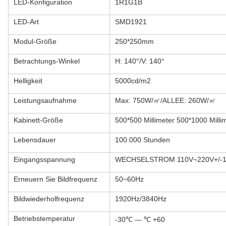
LED-Konfiguration
1R1G1B
LED-Art
SMD1921
Modul-Größe
250*250mm
Betrachtungs-Winkel
H: 140°/V: 140°
Helligkeit
5000cd/m2
Leistungsaufnahme
Max: 750W/㎡/ALLEE: 260W/㎡
Kabinett-Größe
500*500 Millimeter 500*1000 Milli
Lebensdauer
100.000 Stunden
Eingangsspannung
WECHSELSTROM 110V~220V+/-
Erneuern Sie Bildfrequenz
50~60Hz
Bildwiederholfrequenz
1920Hz/3840Hz
Betriebstemperatur
-30℃ — ℃ +60