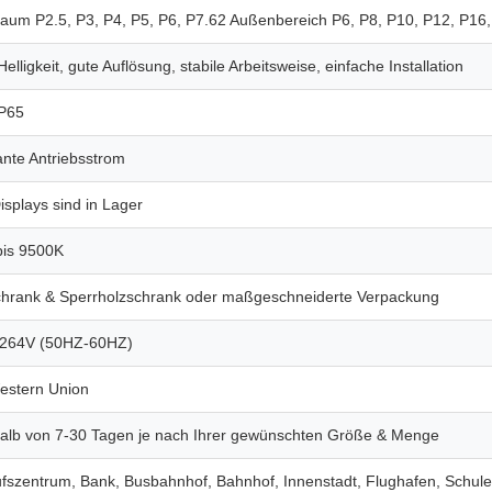
aum P2.5, P3, P4, P5, P6, P7.62 Außenbereich P6, P8, P10, P12, P16
elligkeit, gute Auflösung, stabile Arbeitsweise, einfache Installation
IP65
nte Antriebsstrom
splays sind in Lager
bis 9500K
chrank & Sperrholzschrank oder maßgeschneiderte Verpackung
264V (50HZ-60HZ)
estern Union
halb von 7-30 Tagen je nach Ihrer gewünschten Größe & Menge
fszentrum, Bank, Busbahnhof, Bahnhof, Innenstadt, Flughafen, Schule,