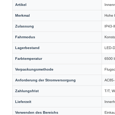
Artikel
Innenr
Merkmal
Hohe H
Zulassung
IP43-
Fahrmodus
Konsta
Lagerbestand
LED-Di
Farbtemperatur
6500 
Verpackungsmethode
Flugs
Anforderung der Stromversorgung
AC85-
Zahlungsfrist
T/T, W
Lieferzeit
Inner
Verwenden des Bereichs
Einkau