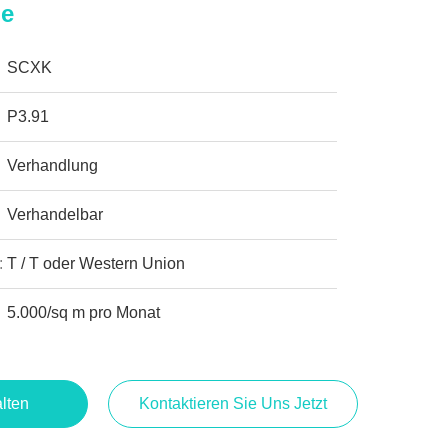
ge
SCXK
P3.91
Verhandlung
Verhandelbar
:
T / T oder Western Union
5.000/sq m pro Monat
lten
Kontaktieren Sie Uns Jetzt