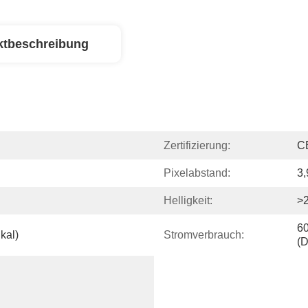
ktbeschreibung
Zertifizierung:
C
Pixelabstand:
3
Helligkeit:
>
60
ikal)
Stromverbrauch:
(D