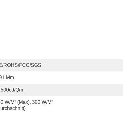
E/ROHS/FCC/SGS
,91 Mm
2500cd/qm
0 W/m² (Max), 300 W/m² 
urchschnitt)