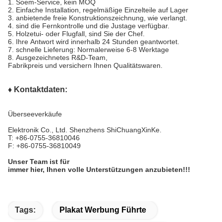
1.
Soem-Service, kein MOQ
2.
Einfache Installation, regelmäßige Einzelteile auf Lager
3. anbietende freie Konstruktionszeichnung, wie verlangt.
4. sind die Fernkontrolle und die Justage verfügbar.
5.
Holzetui- oder Flugfall, sind Sie der Chef.
6.
Ihre Antwort wird innerhalb 24 Stunden geantwortet.
7. schnelle Lieferung: Normalerweise 6-8 Werktage
8.
Ausgezeichnetes R&D-Team,
Fabrikpreis und versichern Ihnen Qualitätswaren.
♦ Kontaktdaten:
Überseeverkäufe
Elektronik Co., Ltd. Shenzhens ShiChuangXinKe.
T: +86-0755-36810046
F: +86-0755-36810049
Unser Team ist für
immer hier, Ihnen volle Unterstützungen anzubieten!!!
Tags:
Plakat Werbung Führte