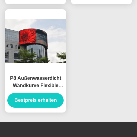
P8 Außenwasserdicht
Wandkurve Flexible
Videowerbung Led-
Display Bildschirm
Bestpreis erhalten