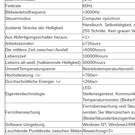
Feldrate
60Hz
Bildwiedeholfrequenz
>3000Hz
Steuermodus
Computer synchron
Handbuch, Selbsttätigkeit, 
Justierte Strecke der Helligkeit
255 Schritte. Kein grauer Ve
Aus Abfertigungsschalter heraus
<1>
Arbeitsstunden
≥72hours
Die mittlere Zeit zwischen Ausfall
>5000hours
Lebenszeit
100000hours
Lebens-all-weiß (halbierende Helligkeit)
50000hours
UmweltTemperaturspanne
Betriebstemperaturbereic
Höchstleistung: /㎡
<760w>
Durchschnittliche Energie: /㎡
<266w>
LED-
Eigentesttechnologie
Stelleneigentest, Kommunik
Temperaturmonitor (Bedar
Fernüberwachung und Steu
Fernüberwachung
senden Sie Warnzeichen zu
(Bedarfskundenbezogenhei
Software-Umgebung
Windows NT, Windows199
Leuchtende Punktbreite zwischen Mitten
Abweichung<3>