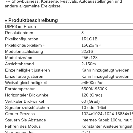
--- Showbusiness, Konzerte, Festivals, Autoausstellungen und
andere allgemeine Ereignisse.
♦ Produktbeschreibung
DIPP8 im Freien
Resolution/mm
8
Pixelkonfiguration
1R1G1B
Pixeldichte/pixels/m ²
15625/m ²
Modulentschließung
32x16
Modul size/mm
256x128
Ansichtabstand
2-150m
Einzelhelligkeit justieren
Kann hinzugefügt werden
Einzelfarbe justieren
Kann hinzugefügt werden
Weißabgleichhelligkeit
>4500cd/㎡
Farbtemperatur
6500K-9500K
Horizontaler Blickwinkel
120 (Grad)
Vertikaler Blickwinkel
60 (Grad)
Signalprozeßstückchen
10 oder 16bit
Grauer Prozess
1024x1024x1024 16834x1
Steuern Sie Abstände
Internet-Kabel: 100m, mul
Fahren des Modus
Konstanter Ansteuerungss
Scannenmodus
(1/4)