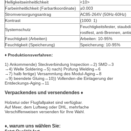
Helligkeitseinheitlichkeit
<10>
Farbeinheitlichkeit (Farbartkoordinate)
±0.003
Stromversorgungsantrag
AC85-264V (50Hz-60Hz)
Kontrast
(1000: 1)
Feuchtigkeitsfester, staubd
Systemschutz
rostfest, anti-Brennen, antis
Feuchtigkeit (Arbeiten)
Arbeiten: 10-95%
Feuchtigkeit (Speicherung)
Speicherung: 10-95%
♦ Produktionsverfahren:
1)
Ankommende) Steckverbindung Inspection→2) SMD→3
→4) Welle Soldering→5) nach) Prüfung Welding→6
→7) halb fertige) Versammlung des Modul-Aging→8
→9) beendete Gluing→10)) Vollenden-die Einlagerung der
Entdeckungs-Aging→11
Verpackendes und versendendes ♦
Holzetui oder Flugfallpaket sind verfügbar.
Auf Meer, dem Luftweg oder DHL, mehrfache
Verschiffenweisen versenden für Ihre Wahl.
♦, warum uns wählen Sie: