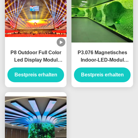
P8 Outdoor Full Color
P3.076 Magnetisches
Led Display Modul
Indoor-LED-Modul
Bildschirm für
320x160mm SMD2020
Flughafen Highway
Bestpreis erhalten
HD RGB Vollfarbe LED-
Bestpreis erhalten
Command Center
Display Vollfarb-LED-
Display