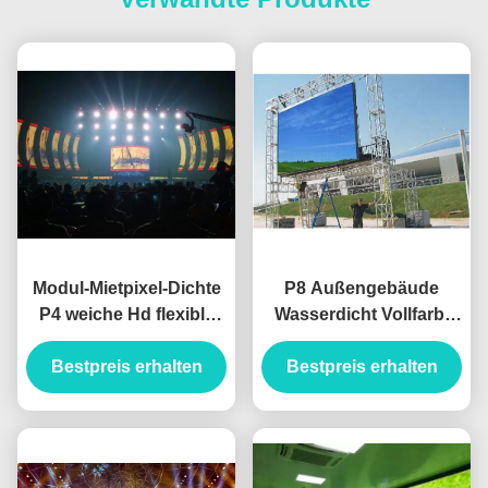
Modul-Mietpixel-Dichte
P8 Außengebäude
P4 weiche Hd flexible
Wasserdicht Vollfarb-
farbenreiche geführte
LED-Display-Modul
62500 Punkte/Sqm
Bestpreis erhalten
8mm SMD3535 IP65
Bestpreis erhalten