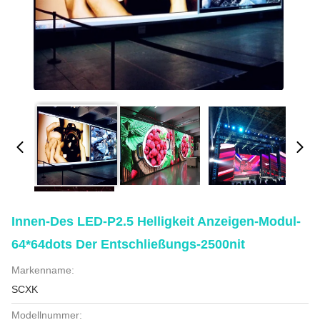
Innen-Des LED-P2.5 Helligkeit Anzeigen-Modul-
64*64dots Der Entschließungs-2500nit
Markenname:
SCXK
Modellnummer: