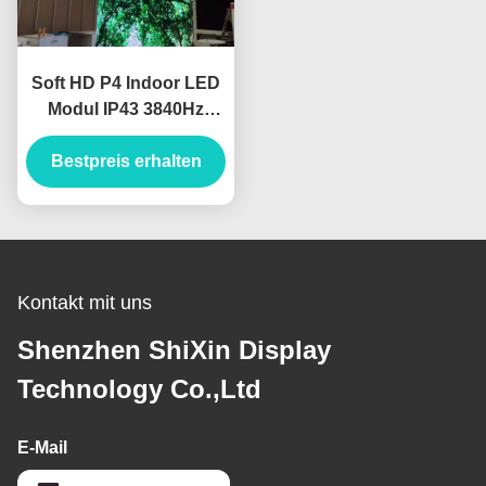
Soft HD P4 Indoor LED
Modul IP43 3840Hz
Auflösung 1200Cd/M2
Helligkeit Vollfarbe
Bestpreis erhalten
Indoor LED Display
Kontakt mit uns
Shenzhen ShiXin Display
Technology Co.,Ltd
E-Mail