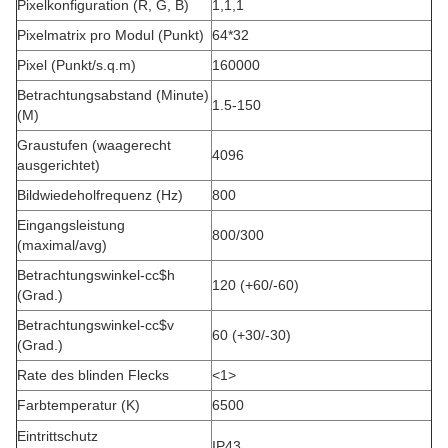
Pixelkonfiguration (R, G, B)
1,1,1
Pixelmatrix pro Modul (Punkt)
64*32
Pixel (Punkt/s.q.m)
160000
Betrachtungsabstand (Minute)
1.5-150
(M)
Graustufen (waagerecht
4096
ausgerichtet)
Bildwiedeholfrequenz (Hz)
800
Eingangsleistung
800/300
(maximal/avg)
Betrachtungswinkel-cc$h
120 (+60/-60)
(Grad.)
Betrachtungswinkel-cc$v
60 (+30/-30)
(Grad.)
Rate des blinden Flecks
<1>
Farbtemperatur (K)
6500
Eintrittschutz
IP43