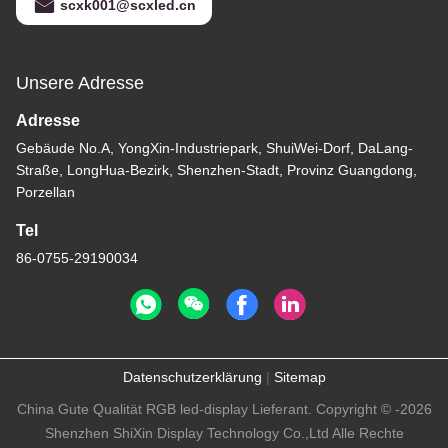
scxk001@scxled.cn
Unsere Adresse
Adresse
Gebäude No.A, YongXin-Industriepark, ShuiWei-Dorf, DaLang-
Straße, LongHua-Bezirk, Shenzhen-Stadt, Provinz Guangdong,
Porzellan
Tel
86-0755-29190034
Datenschutzerklärung
|
Sitemap
China Gute Qualität RGB led-display Lieferant. Copyright © -2026
Shenzhen ShiXin Display Technology Co.,Ltd Alle Rechte