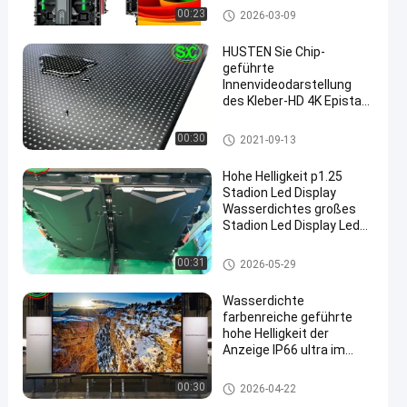
Innenwerbung und auf
Vermietung LED-Anzeige
00:23
2026-03-09
digitalen Werbetafeln
HUSTEN Sie Chip-
geführte
Innenvideodarstellung
des Kleber-HD 4K Epistar
aus
GOB führte Anzeige
00:30
2021-09-13
Hohe Helligkeit p1.25
Stadion Led Display
Wasserdichtes großes
Stadion Led Display Led
Display Bildschirm für
Fußballfeld
Stadion LED-Anzeige
00:31
2026-05-29
Wasserdichte
farbenreiche geführte
hohe Helligkeit der
Anzeige IP66 ultra im
Freien über Kabinett des
Eisens 6500cd/m2 oder
Draußen Farbe Led Anzeige
00:30
2026-04-22
Aluminiumkabinett