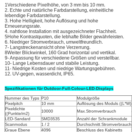
1Verschiedene Pixelhöhe, von 3 mm bis 10 mm.
2. Echte und natürliche Farbdarstellung, einheitliche 
lebendige Farbdarstellung.
3. Hohe Helligkeit, hohe Auflösung und hohe 
Erneuerungsrate.
4. nahtlose Installation mit ausgezeichneter Flachheit.
5Hohe Kontrastquoten, die lebhafte Bilder gewährleisten.
6. Niedriger Stromverbrauch, umweltfreundlich.
7- Langstreckenansicht ohne Verzerrung.
8Weiter Blickwinkel, 160 Grad horizontal und vertikal.
9- Anpassung für verschiedene Größen und verstellbar.
10- Lange Lebensdauer und stabile Leistung.
11- Niedrige Kosten und niedrige Wartungsgebühren.
12. UV-gegen, wasserdicht, IP65.
Spezifikationen für Outdoor-Full-Colour-LED-Displays
Nummer des Typs
P10
Modulgröße
Pixelpitch
10 mm
Auflösung des Moduls ((L*W)
Pixeldichte
10000
Max.Stromverbrauch
((Punkte/m2)
LED-Sandard
SMD3535
Anzahl der Schrankmodule
Scanmodus
1 / 2
Durchschnitt.
Stromverbrauch
Graue Ebene
4096
Beschluss des Kabinetts