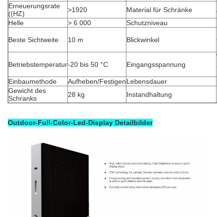
Erneuerungsrate
>1920
Material für Schränke
((HZ)
Helle
> 6 000
Schutzniveau
Beste Sichtweite
10 m
Blickwinkel
Betriebstemperatur
-20 bis 50 °C
Eingangsspannung
Einbaumethode
Aufheben/Festigen
Lebensdauer
Gewicht des
28 kg
Instandhaltung
Schranks
Outdoor-Full-Color-Led-Display Detailbilder