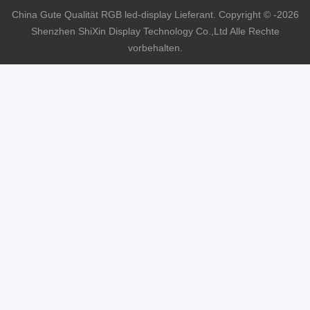
China Gute Qualität RGB led-display Lieferant. Copyright © -2026
Shenzhen ShiXin Display Technology Co.,Ltd Alle Rechte
vorbehalten.