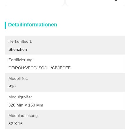
Detailinformationen
Herkunftsort:
Shenzhen
Zertifizierung:
CE/ROHS/FCC/ISO/UL/CB/IECEE
Modell Nr.:
P10
Modulgröße:
320 Mm × 160 Mm
Modulauflösung:
32 X 16