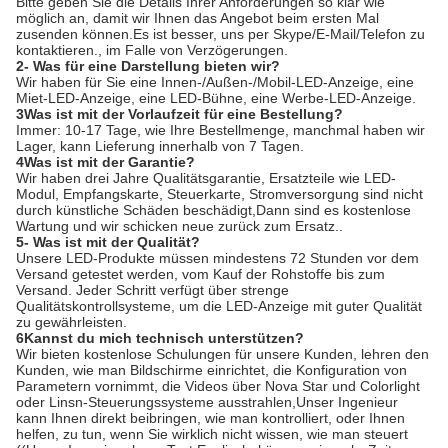
Bitte geben Sie die Details Ihrer Anforderungen so klar wie
möglich an, damit wir Ihnen das Angebot beim ersten Mal
zusenden können.Es ist besser, uns per Skype/E-Mail/Telefon zu
kontaktieren., im Falle von Verzögerungen.
2- Was für eine Darstellung bieten wir?
Wir haben für Sie eine Innen-/Außen-/Mobil-LED-Anzeige, eine
Miet-LED-Anzeige, eine LED-Bühne, eine Werbe-LED-Anzeige.
3Was ist mit der Vorlaufzeit für eine Bestellung?
Immer: 10-17 Tage, wie Ihre Bestellmenge, manchmal haben wir
Lager, kann Lieferung innerhalb von 7 Tagen.
4Was ist mit der Garantie?
Wir haben drei Jahre Qualitätsgarantie, Ersatzteile wie LED-
Modul, Empfangskarte, Steuerkarte, Stromversorgung sind nicht
durch künstliche Schäden beschädigt,Dann sind es kostenlose
Wartung und wir schicken neue zurück zum Ersatz..
5- Was ist mit der Qualität?
Unsere LED-Produkte müssen mindestens 72 Stunden vor dem
Versand getestet werden, vom Kauf der Rohstoffe bis zum
Versand. Jeder Schritt verfügt über strenge
Qualitätskontrollsysteme, um die LED-Anzeige mit guter Qualität
zu gewährleisten.
6Kannst du mich technisch unterstützen?
Wir bieten kostenlose Schulungen für unsere Kunden, lehren den
Kunden, wie man Bildschirme einrichtet, die Konfiguration von
Parametern vornimmt, die Videos über Nova Star und Colorlight
oder Linsn-Steuerungssysteme ausstrahlen,Unser Ingenieur
kann Ihnen direkt beibringen, wie man kontrolliert, oder Ihnen
helfen, zu tun, wenn Sie wirklich nicht wissen, wie man steuert