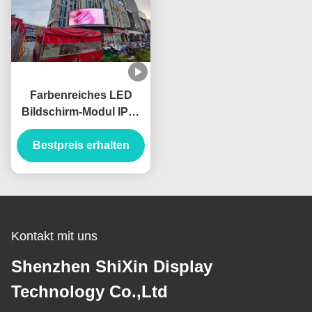
Farbenreiches LED
Bildschirm-Modul IP65
IP67 P6 SMD2727 RGB
Bestpreis erhalten
32x32 im Freien
Kontakt mit uns
Shenzhen ShiXin Display
Technology Co.,Ltd