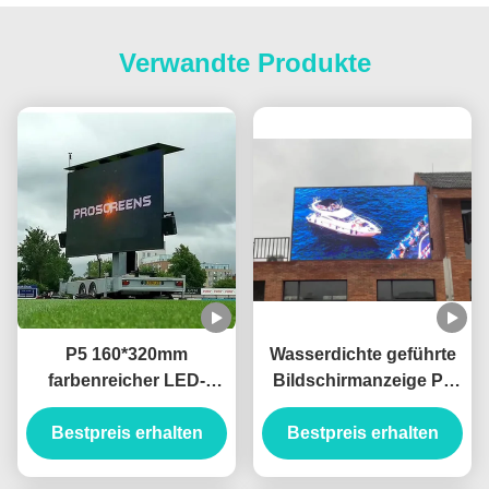
Verwandte Produkte
P5 160*320mm
Wasserdichte geführte
farbenreicher LED-
Bildschirmanzeige P6
Anzeigen-Festeinbau-
im Freien mit
Bildschirm im Freien
Bestpreis erhalten
Bildwiederholfrequenz
Bestpreis erhalten
1920hz