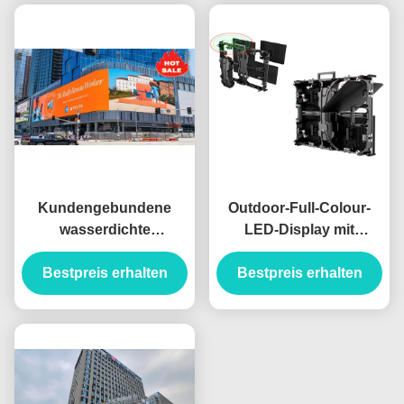
Kundengebundene
Outdoor-Full-Colour-
wasserdichte
LED-Display mit
farbenreiche LED-
modernem
Anzeigen-Anschlagtafel
Bestpreis erhalten
Produktionswissenschaft
Bestpreis erhalten
im Freien
und strenger Kontrolle
für LED-Videowand-
Anwendungen