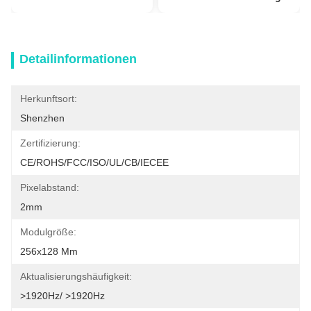
Detailinformationen
Herkunftsort:
Shenzhen
Zertifizierung:
CE/ROHS/FCC/ISO/UL/CB/IECEE
Pixelabstand:
2mm
Modulgröße:
256x128 Mm
Aktualisierungshäufigkeit:
>1920Hz/ >1920Hz