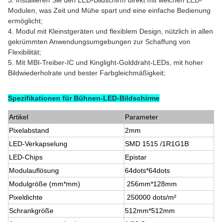
3. Installieren Sie den LED-Bildschirm direkt mit weichen LED-
Modulen, was Zeit und Mühe spart und eine einfache Bedienung
ermöglicht;
4. Modul mit Kleinstgeräten und flexiblem Design, nützlich in allen
gekrümmten Anwendungsumgebungen zur Schaffung von
Flexibilität;
5. Mit MBI-Treiber-IC und Kinglight-Golddraht-LEDs, mit hoher
Bildwiederholrate und bester Farbgleichmäßigkeit;
Spezifikationen für Bühnen-LED-Bildschirme
Artikel
Parameter
Pixelabstand
2mm
LED-Verkapselung
SMD 1515 /1R1G1B
LED-Chips
Epistar
Modulauflösung
64dots*64dots
Modulgröße (mm*mm)
256mm*128mm
Pixeldichte
250000 dots/m²
Schrankgröße
512mm*512mm