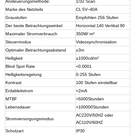
Ansteuerungsmethode:
1/32 Scan
Marke des Netzteils
CL 5V~40A
Graustufen
Empfohlen 256 Stufen
Der beste Betrachtungswinkel
Horizontal:140 Vertikal:90
Maximaler Stromverbrauch
350W/ m²
Steuermodus
Videosynchronisation
Optimaler Betrachtungsabstand
≥3m
Helligkeit
≥1000cd/m²
Blind Spot Rate
<0.0001
Helligkeitsregelung
0-255 Stufen
Kontrast
100 Stufen einstellbar
Erdableitstrom
<2mA
MTBF
>5000Stunden
Lebensdauer
>100000Stunden
AC220V/50HZ oder
Stromversorgungsmodus
AC110V/60HZ
Schutzart
IP30