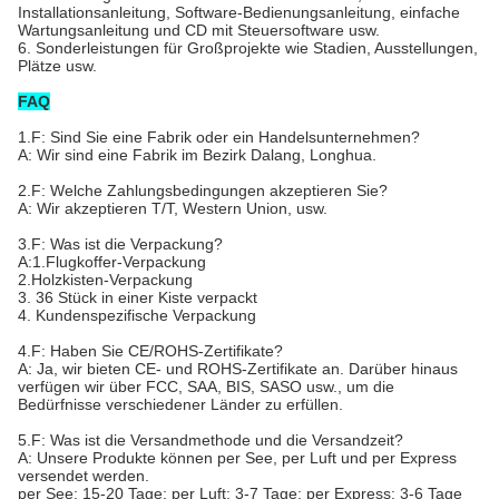
Installationsanleitung, Software-Bedienungsanleitung, einfache
Wartungsanleitung und CD mit Steuersoftware usw.
6. Sonderleistungen für Großprojekte wie Stadien, Ausstellungen,
Plätze usw.
FAQ
1.F: Sind Sie eine Fabrik oder ein Handelsunternehmen?
A: Wir sind eine Fabrik im Bezirk Dalang, Longhua.
2.F: Welche Zahlungsbedingungen akzeptieren Sie?
A: Wir akzeptieren T/T, Western Union, usw.
3.F: Was ist die Verpackung?
A:1.Flugkoffer-Verpackung
2.Holzkisten-Verpackung
3. 36 Stück in einer Kiste verpackt
4. Kundenspezifische Verpackung
4.F: Haben Sie CE/ROHS-Zertifikate?
A: Ja, wir bieten CE- und ROHS-Zertifikate an. Darüber hinaus
verfügen wir über FCC, SAA, BIS, SASO usw., um die
Bedürfnisse verschiedener Länder zu erfüllen.
5.F: Was ist die Versandmethode und die Versandzeit?
A: Unsere Produkte können per See, per Luft und per Express
versendet werden.
per See: 15-20 Tage; per Luft: 3-7 Tage; per Express: 3-6 Tage