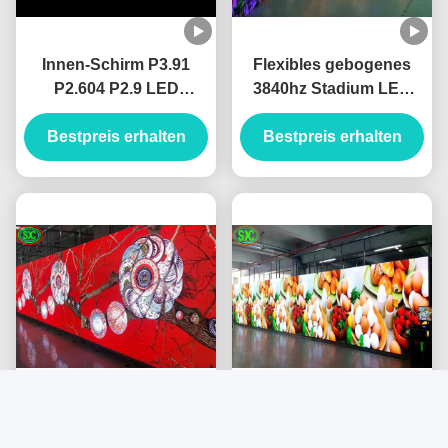
Innen-Schirm P3.91
Flexibles gebogenes
P2.604 P2.9 LED
3840hz Stadium LED
geregelt mit Kabinett
sortiert für und
Bestpreis erhalten
500x1000
Bestpreis erhalten
Innengebrauch im
Freien aus
1200cd/M2 Helligkeit
Ultrafeine LED-
gekrümmte LED-
Bildschirm Außen P4.81