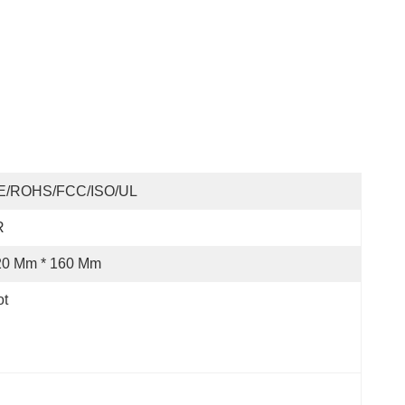
E/ROHS/FCC/ISO/UL
R
20 Mm * 160 Mm
ot