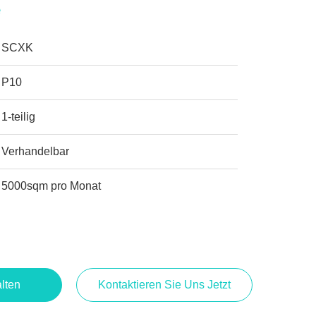
e
SCXK
P10
1-teilig
Verhandelbar
5000sqm pro Monat
lten
Kontaktieren Sie Uns Jetzt