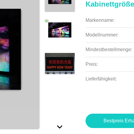
Kabinettgröß
Markenname:
Modellnummer:
Mindestbestellmenge:
Preis:
Lieferfähigkeit:
Bestpreis Erha