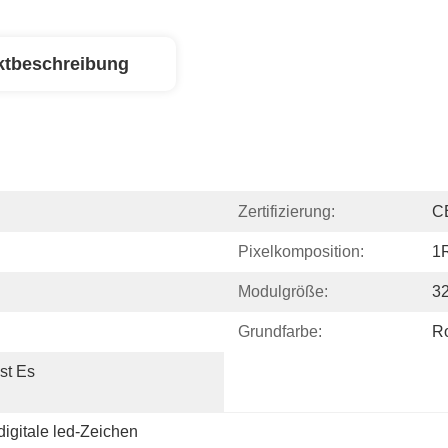
ktbeschreibung
Zertifizierung:
C
Pixelkomposition:
1
Modulgröße:
3
Grundfarbe:
R
st Es 
digitale led-Zeichen