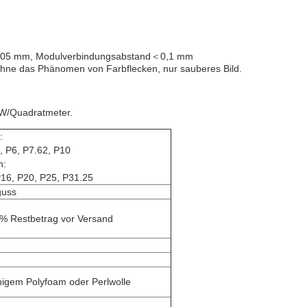
 ≤0,05 mm, Modulverbindungsabstand＜0,1 mm
t, ohne das Phänomen von Farbflecken, nur sauberes Bild.
W/Quadratmeter.
:
, P6, P7.62, P10
h:
P16, P20, P25, P31.25
guss
0% Restbetrag vor Versand
chigem Polyfoam oder Perlwolle