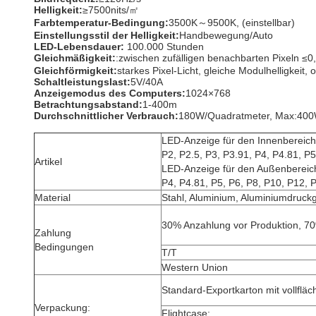
Helligkeit:
≥7500nits/㎡
Farbtemperatur-Bedingung:
3500K～9500K, (einstellbar)
Einstellungsstil der Helligkeit:
Handbewegung/Auto
LED-Lebensdauer:
100.000 Stunden
Gleichmäßigkeit:
:zwischen zufälligen benachbarten Pixeln
Gleichförmigkeit:
starkes Pixel-Licht, gleiche Modulhelligkei
Schaltleistungslast:
5V/40A
Anzeigemodus des Computers:
1024×768
Betrachtungsabstand:
1-400m
Durchschnittlicher Verbrauch:
180W/Quadratmeter, Max:400
LED-Anzeige für den Innenbereich
P2, P2.5, P3, P3.91, P4, P4.81, P5
Artikel
LED-Anzeige für den Außenbereic
P4, P4.81, P5, P6, P8, P10, P12, 
Material
Stahl, Aluminium, Aluminiumdruck
30% Anzahlung vor Produktion, 7
Zahlung
Bedingungen
T/T
Western Union
Standard-Exportkarton mit vollflä
Verpackung:
Flightcase;