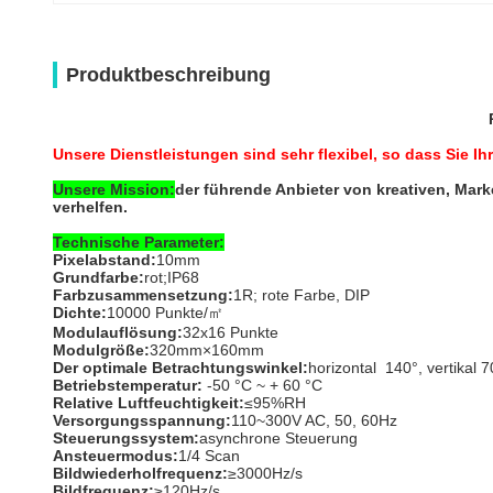
Produktbeschreibung
Unsere Dienstleistungen sind sehr flexibel, so dass Sie
Unsere Mission:
der führende Anbieter von kreativen, Mar
verhelfen.
Technische Parameter:
Pixelabstand:
10mm
Grundfarbe:
rot;IP68
Farbzusammensetzung:
1R; rote Farbe, DIP
Dichte:
10000 Punkte/㎡
Modulauflösung:
32x16 Punkte
Modulgröße:
320mm×160mm
Der optimale Betrachtungswinkel:
horizontal 140°, vertikal 7
Betriebstemperatur:
-50 °C ~ + 60 °C
Relative Luftfeuchtigkeit:
≤95%RH
Versorgungsspannung:
110~300V AC, 50, 60Hz
Steuerungssystem:
asynchrone Steuerung
Ansteuermodus:
1/4 Scan
Bildwiederholfrequenz:
≥3000Hz/s
Bildfrequenz:
≥120Hz/s