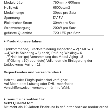
Modulgröße
750mm x 600mm
Helligkeit
6500cd/m2
Modulmenge
30pcs pro Satz
Spannung
DV-5V
Elektrischer Strom
30mA pro Satz
Stromversorgung
200W pro Satz
geführte Quantität
720 LED pro Satz
♦ Produktionsverfahren:
1)Ankommende) Steckverbindung Inspection→2) SMD→3
→4)Welle Soldering→5) nach) Prüfung Welding→6
→7)Halb fertige) Versammlung des Modul-Aging→8
→9)Gluing→10) beendete) Vollenden-die Einlagerung der
Entdeckungs-Aging→11
Verpackendes und versendendes ♦
Holzetui oder Flugfallpaket sind verfügbar.
Auf Meer, dem Luftweg oder DHL, mehrfache
Verschiffenweisen versenden für Ihre Wahl.
♦, warum uns wählen Sie:
Setzt Qualität fort
Mit mehr als 10 Jahren Erfahrung in geführter Anzeige produzierend