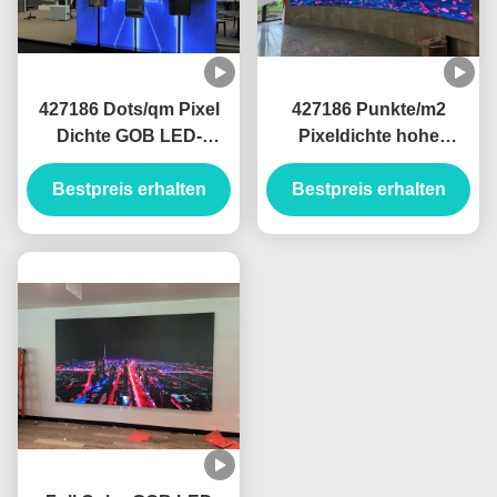
427186 Dots/qm Pixel
427186 Punkte/m2
Dichte GOB LED-
Pixeldichte hohe
Anzeige 1R1G1B
Flachheit LED-Display
Pixelzusammensetzung
Bestpreis erhalten
Bestpreis erhalten
mit 000 Stunden
000 Stunden
Betriebsdauer
Betriebslebensdauer
Leistung für Displays