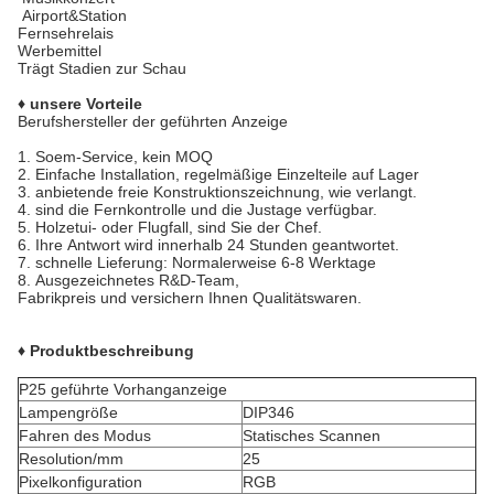
Airport&Station
Fernsehrelais
Werbemittel
Trägt Stadien zur Schau
♦ unsere Vorteile
Berufshersteller der geführten Anzeige
1.
Soem-Service, kein MOQ
2.
Einfache Installation, regelmäßige Einzelteile auf Lager
3. anbietende freie Konstruktionszeichnung, wie verlangt.
4. sind die Fernkontrolle und die Justage verfügbar.
5.
Holzetui- oder Flugfall, sind Sie der Chef.
6.
Ihre Antwort wird innerhalb 24 Stunden geantwortet.
7. schnelle Lieferung: Normalerweise 6-8 Werktage
8.
Ausgezeichnetes R&D-Team,
Fabrikpreis und versichern Ihnen Qualitätswaren.
♦ Produktbeschreibung
P25 geführte Vorhanganzeige
Lampengröße
DIP346
Fahren des Modus
Statisches Scannen
Resolution/mm
25
Pixelkonfiguration
RGB