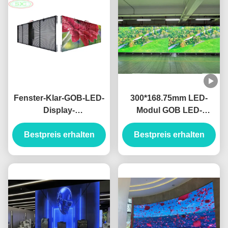
Fenster-Klar-GOB-LED-
300*168.75mm LED-
Display-
Modul GOB LED-
Werbebildschirm mit
Anzeige Dichte 1R1G1B
Bestpreis erhalten
dualer
Pixelzusammensetzung
Bestpreis erhalten
Notstromversorgung
427186 Punkte/qm
und Wartungszugang
von hinten für
Zuverlässigkeit