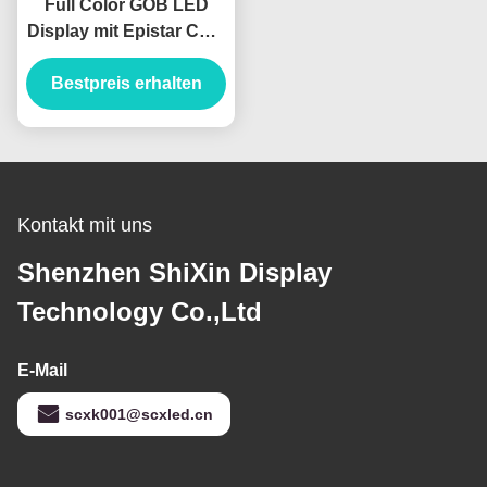
Full Color GOB LED
Display mit Epistar Chip
427186 Dots/qm
Bestpreis erhalten
Pixeldichte
Kontakt mit uns
Shenzhen ShiXin Display
Technology Co.,Ltd
E-Mail
scxk001@scxled.cn