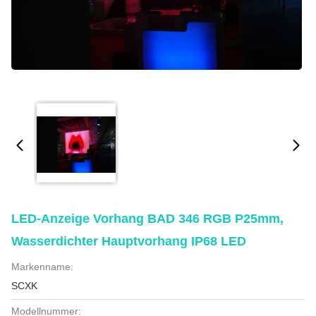
LED-Anzeige Vorhang BAD 346 RGB P25mm,
Wasserdichter Hauptvorhang IP68 LED
Markenname:
SCXK
Modellnummer: