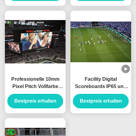
Energieeinsparung
Professionelle 10mm
Facility Digital
Pixel Pitch Vollfarbe
Scoreboards IP65 und
IP65 Wasserdichtes
hoher
Stadion LED-Display für
Bestpreis erhalten
Kontrastverhältnis von
Bestpreis erhalten
Outdoor-HD-
5000 1 für Ihre
Videoübertragung
Anforderungen