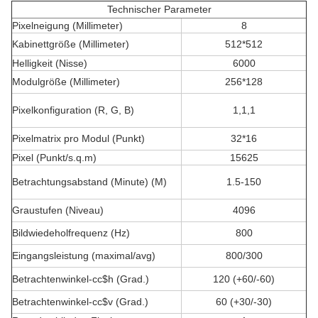
Technischer Parameter
Pixelneigung (Millimeter)
8
Kabinettgröße (Millimeter)
512*512
Helligkeit (Nisse)
6000
Modulgröße (Millimeter)
256*128
Pixelkonfiguration (R, G, B)
1,1,1
Pixelmatrix pro Modul (Punkt)
32*16
Pixel (Punkt/s.q.m)
15625
Betrachtungsabstand (Minute) (M)
1.5-150
Graustufen (Niveau)
4096
Bildwiedeholfrequenz (Hz)
800
Eingangsleistung (maximal/avg)
800/300
Betrachtenwinkel-cc$h (Grad.)
120 (+60/-60)
Betrachtenwinkel-cc$v (Grad.)
60 (+30/-30)