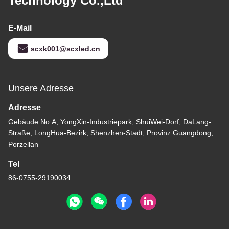
Technology Co.,Ltd
E-Mail
scxk001@scxled.cn
Unsere Adresse
Adresse
Gebäude No.A, YongXin-Industriepark, ShuiWei-Dorf, DaLang-
Straße, LongHua-Bezirk, Shenzhen-Stadt, Provinz Guangdong,
Porzellan
Tel
86-0755-29190034