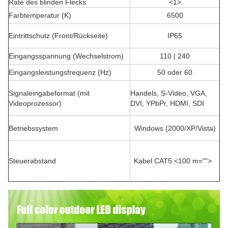
Rate des blinden Flecks
<1>
Farbtemperatur (K)
6500
Eintrittschutz (Front/Rückseite)
IP65
Eingangsspannung (Wechselstrom)
110 | 240
Eingangsleistungsfrequenz (Hz)
50 oder 60
Signaleingabeformat (mit
Handels, S-Video, VGA,
Videoprozessor)
DVI, YPbPr, HDMI, SDI
Betriebssystem
Windows (2000/XP/Vista)
Steuerabstand
Kabel CAT5:<100 m="">