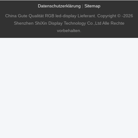
Datenschutzerklärung
|
Sitemap
China Gute Qualität RGB led-display Lieferant. Copyright © -2026
Shenzhen ShiXin Display Technology Co.,Ltd Alle Rechte
vorbehalten.