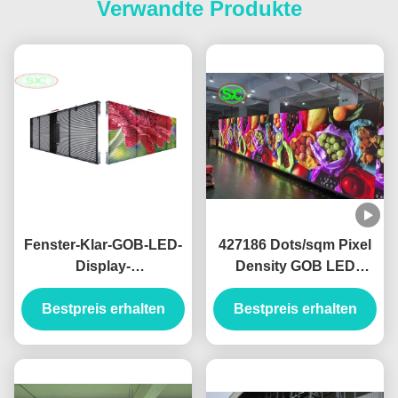
Verwandte Produkte
Fenster-Klar-GOB-LED-
427186 Dots/sqm Pixel
Display-
Density GOB LED
Werbebildschirm mit
Display with Epistar Led
Bestpreis erhalten
dualer
Chip and 300*168.75mm
Bestpreis erhalten
Notstromversorgung
Module Size
und Wartungszugang
von hinten für
Zuverlässigkeit