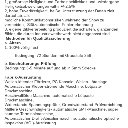
1, großartige Helligkeit und Farbeinheitlichkeit und -wiedergabe.
Helligkeitsabweichungen within+/-2.5%
2, hohe Zuverlässigkeit: heiße Unterstützung der Daten zielt
darauf ab, alle
mögliche Kommunikationsrisiken während der Show zu
vermeiden; Stützautomatische Fehlererkennung
3, eigene Bildverarbeitung produziert die scharfen, glänzenden
Bilder, die durch Industriewettbewerb nicht angepasst sind
Methoden für Qualitätssicherung
a.
Altern
1.
100% völlig Test
Bedingung: 72 Stunden mit Graustufe 256
b.
Erschütterungs-Prüfung
Bedingung: 3-5 Minute auf und ab in 5mm Strecke
Fabrik-Ausrüstung
Wellen-lötender Förderer, PC Konsole, Wellen-Lötanlage,
Automatischer Kleber-strömende Maschine, Lötpaste-
Druckmaschine,
Reschwalllöten Maschine, automatische Lötpaste-
Druckmaschine,
Widerstands-Spannungsprüfer, Grundwiderstand-Prüfvorrichtung,
Mittlere Geschwindigkeits- automatische SMT-Maschine, super
stumme Terminalmaschine,
Automatischer Draht-Abisoliermaschine, automatische optische
Inspektion (AOI)-Ausrüstung.