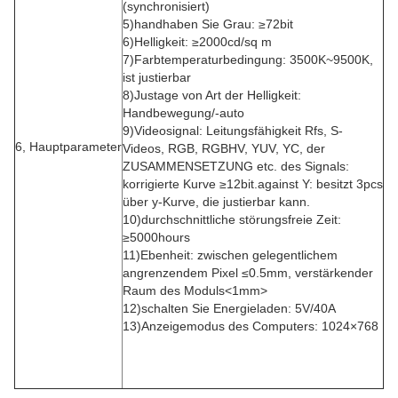
(synchronisiert)
5)handhaben Sie Grau: ≥72bit
6)Helligkeit: ≥2000cd/sq m
7)Farbtemperaturbedingung: 3500K~9500K,
ist justierbar
8)Justage von Art der Helligkeit:
Handbewegung/-auto
9)Videosignal: Leitungsfähigkeit Rfs, S-
6, Hauptparameter
Videos, RGB, RGBHV, YUV, YC, der
ZUSAMMENSETZUNG etc. des Signals:
korrigierte Kurve ≥12bit.against Y: besitzt 3pcs
über y-Kurve, die justierbar kann.
10)durchschnittliche störungsfreie Zeit:
≥5000hours
11)Ebenheit: zwischen gelegentlichem
angrenzendem Pixel ≤0.5mm, verstärkender
Raum des Moduls
<1mm>
12)schalten Sie Energieladen: 5V/40A
13)Anzeigemodus des Computers: 1024×768