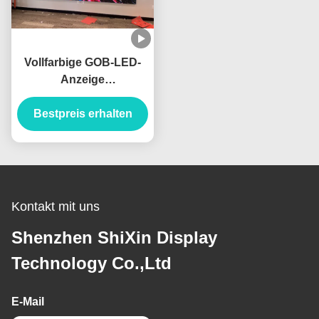
Vollfarbige GOB-LED-
Anzeige
Kollisionsschutz 100
Betriebsdauer für und
Bestpreis erhalten
lange Betriebsdauer
garantiert
Kontakt mit uns
Shenzhen ShiXin Display
Technology Co.,Ltd
E-Mail