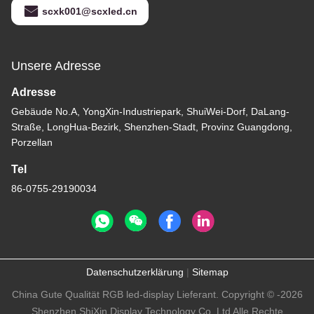
scxk001@scxled.cn
Unsere Adresse
Adresse
Gebäude No.A, YongXin-Industriepark, ShuiWei-Dorf, DaLang-
Straße, LongHua-Bezirk, Shenzhen-Stadt, Provinz Guangdong,
Porzellan
Tel
86-0755-29190034
Datenschutzerklärung
|
Sitemap
China Gute Qualität RGB led-display Lieferant. Copyright © -2026
Shenzhen ShiXin Display Technology Co.,Ltd Alle Rechte