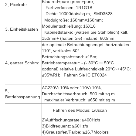
Blau red+pure green+pure,
2, Pixelrohr:
Farbverfassen: 1R1G1B
Dichte 10000dots/sq m; SMD3528
Modulgröße: 160mm×160mm;
Modulentschließung: 16X16
3, Einheitskasten
Kabinettstärke: (walzen Sie Stahlblech) kalt,
150mm+ (halten Sie) instand, 600mm;
der optimale Betrachtungsengel: horizontales
110°, vertikales 50°
Betrachtungsabstand: >15m;
4, ganzer Schirm:
Betriebstemperatur: - (- 30°C ~+50°C
optional) relative Luftfeuchtigkeit 20°C~+45°C:
≤95%RH; Fahren Sie IC ET6024
AC220V±10% oder 110V±10%,
5,
Durchschnittsverbrauch: 500 mit sq m
Betriebsspannung
maximaler Verbrauch: ≤650 mit sq m
Fahren des Modus: 1/8scan
2)Auffrischungsrate: ≥400Hz/s
3)Bildfrequenz: ≥60Hz/s
4)Graustufen/Farbe: ≥16.7Mcolors