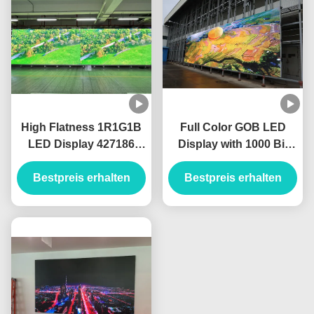
High Flatness 1R1G1B
Full Color GOB LED
LED Display 427186
Display with 1000 Bit
Dots/sqm Pixel Density
Brightness and
Bestpreis erhalten
for Your Benefit
300*168.75mm Led
Bestpreis erhalten
Module