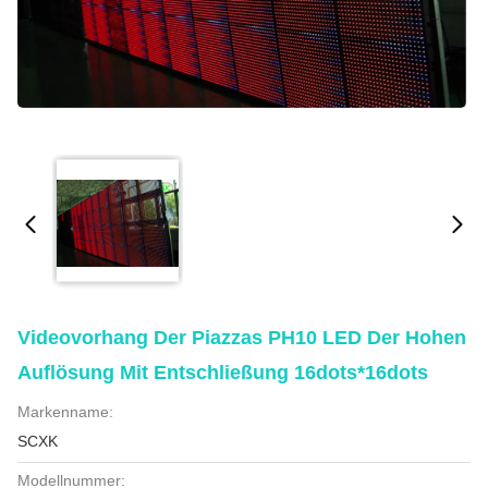
Videovorhang Der Piazzas PH10 LED Der Hohen
Auflösung Mit Entschließung 16dots*16dots
Markenname:
SCXK
Modellnummer: