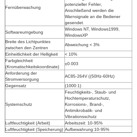
potenzieller Fehler,
Fernüberwachung
Anschließend werden die
Warnsignale an die Bediener
gesendet.
Windows NT, Windows1999,
Softwareumgebung
WindowsXP
Breite des Lichtpunktes
Abweichung < 3%
zwischen den Zentren
Einheitlichkeit der Helligkeit
< 10%
Farbgleichheit
±0.003
(Kromatischkeitskoordinate)
Anforderung der
AC85-264V ((50Hz-60Hz)
Stromversorgung
Gegensatz
(1000:1)
Feuchtigkeits-, Staub- und
Hochtemperaturschutz,
Systemschutz
Korrosions-, Brand-,
Antimikrobatik- und
Vibrationsschutz
Luftfeuchtigkeit (Arbeit)
Arbeitszeit: 10-95%
Luftfeuchtigkeit (Speicherung)
Aufbewahrung:10-95%