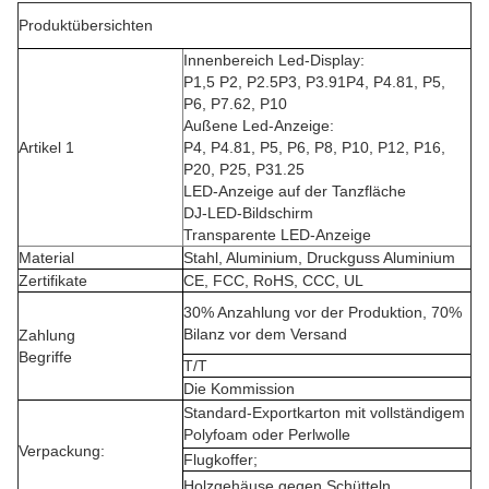
Produktübersichten
Innenbereich Led-Display:
P1,5 P2, P2.5P3, P3.91P4, P4.81, P5,
P6, P7.62, P10
Außene Led-Anzeige:
Artikel 1
P4, P4.81, P5, P6, P8, P10, P12, P16,
P20, P25, P31.25
LED-Anzeige auf der Tanzfläche
DJ-LED-Bildschirm
Transparente LED-Anzeige
Material
Stahl, Aluminium, Druckguss Aluminium
Zertifikate
CE, FCC, RoHS, CCC, UL
30% Anzahlung vor der Produktion, 70%
Bilanz vor dem Versand
Zahlung
Begriffe
T/T
Die Kommission
Standard-Exportkarton mit vollständigem
Polyfoam oder Perlwolle
Verpackung:
Flugkoffer;
Holzgehäuse gegen Schütteln