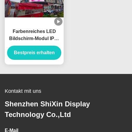
Farbenreiches LED
Bildschirm-Modul IP65
IP67 P6 SMD2727 RGB
Bestpreis erhalten
32x32 im Freien
Kontakt mit uns
Shenzhen ShiXin Display
Technology Co.,Ltd
E-Mail