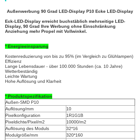
Außenwerbung 90 Grad LED-Display P10 Ecke LED-Display
Eck-LED-Display erreicht buchstäblich mehrseitige LED-
Display, 90 Grad Ihre Werbung ohne Einschränkung
Anziehung mehr Propel mit Vollwinkel.
* Energieeinsparung
Kostenreduzierung von bis zu 95% (im Vergleich zu Glühlampen)
Effizienz
Lange Lebensdauer - über 100.000 Stunden (ca. 10 Jahre)
Wetterbeständig
Leichte Wartung
Hohe Auflösung und Klarheit
* Produktspezifikation
Außen-SMD P10
Auflösung/mm
10
Pixelkonfiguration
1R1G1B
Pixeldichte/Pixel/m2
10000/m2
Auflösung des Moduls
32*16
Modulgröße/mm
320*160