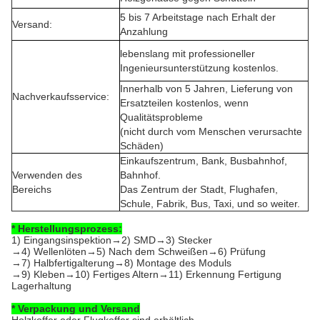
5 bis 7 Arbeitstage nach Erhalt der
Versand:
Anzahlung
lebenslang mit professioneller
Ingenieursunterstützung kostenlos.
Innerhalb von 5 Jahren, Lieferung von
Nachverkaufsservice:
Ersatzteilen kostenlos, wenn
Qualitätsprobleme
(nicht durch vom Menschen verursachte
Schäden)
Einkaufszentrum, Bank, Busbahnhof,
Verwenden des
Bahnhof.
Bereichs
Das Zentrum der Stadt, Flughafen,
Schule, Fabrik, Bus, Taxi, und so weiter.
* Herstellungsprozess:
1) Eingangsinspektion→2) SMD→3) Stecker
→4) Wellenlöten→5) Nach dem Schweißen→6) Prüfung
→7) Halbfertigalterung→8) Montage des Moduls
→9) Kleben→10) Fertiges Altern→11) Erkennung Fertigung
Lagerhaltung
* Verpackung und Versand