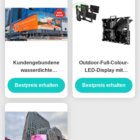
Kundengebundene
Outdoor-Full-Colour-
wasserdichte
LED-Display mit
farbenreiche LED-
modernem
Anzeigen-Anschlagtafel
Bestpreis erhalten
Produktionswissenschaft
Bestpreis erhalten
im Freien
und strenger Kontrolle
für LED-Videowand-
Anwendungen