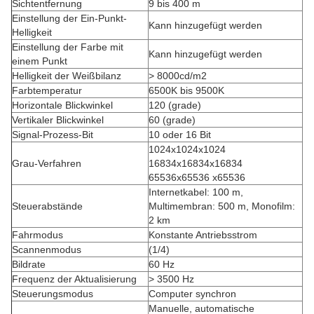
Sichtentfernung
9 bis 400 m
Einstellung der Ein-Punkt-
Kann hinzugefügt werden
Helligkeit
Einstellung der Farbe mit
Kann hinzugefügt werden
einem Punkt
Helligkeit der Weißbilanz
> 8000cd/m2
Farbtemperatur
6500K bis 9500K
Horizontale Blickwinkel
120 (grade)
Vertikaler Blickwinkel
60 (grade)
Signal-Prozess-Bit
10 oder 16 Bit
1024x1024x1024
Grau-Verfahren
16834x16834x16834
65536x65536 x65536
Internetkabel: 100 m,
Steuerabstände
Multimembran: 500 m, Monofilm:
2 km
Fahrmodus
Konstante Antriebsstrom
Scannenmodus
(1/4)
Bildrate
60 Hz
Frequenz der Aktualisierung
> 3500 Hz
Steuerungsmodus
Computer synchron
Manuelle, automatische