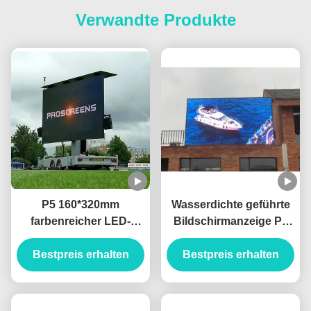
Verwandte Produkte
P5 160*320mm
Wasserdichte geführte
farbenreicher LED-
Bildschirmanzeige P6
Anzeigen-Festeinbau-
im Freien mit
Bildschirm im Freien
Bestpreis erhalten
Bildwiederholfrequenz
Bestpreis erhalten
1920hz