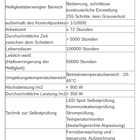
Bedienung, schrittlose
Helligkeitsbereinigter Bereich
kontinuierliche Einstellung
255 Schritte, kein Grauverlust.
außerhalb des Kontrollpunktes
< 1/10000
Arbeitszeit
≥ 72 Stunden
Durchschnittliche Zeit
> 5000 Stunden
zwischen dem Scheitern
Lebensdauer
100000 Stunden
Leiblich-weiß
(Halbverringerung der
50000 Stunden
Helligkeit)
Betriebstemperaturbereich: -20-
Umgebungstemperaturbereich
45°C
Höchstleistung:/m2
< 900 W
Durchschnittliche Leistung:/m2
< 350 W
LED-Spot-Selbstprüfung,
Kommunikationsprüfung,
Technik zur Selbstprüfung
Stromprüfung,
Temperaturmonitor
(bedarfsgerechte Anpassung)
Fernüberwachung und -
steuerung, Aufzeichnung