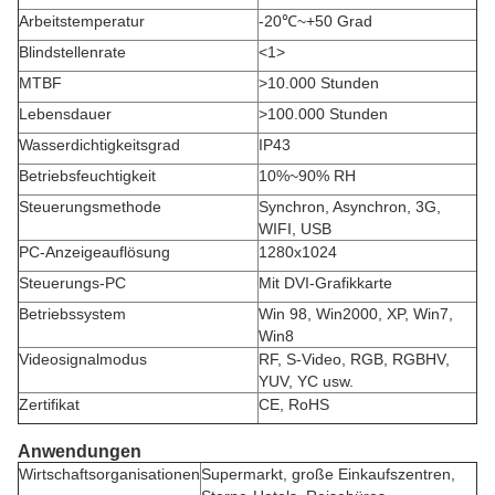
Arbeitstemperatur
-20℃~+50 Grad
Blindstellenrate
<1>
MTBF
>10.000 Stunden
Lebensdauer
>100.000 Stunden
Wasserdichtigkeitsgrad
IP43
Betriebsfeuchtigkeit
10%~90% RH
Steuerungsmethode
Synchron, Asynchron, 3G,
WIFI, USB
PC-Anzeigeauflösung
1280x1024
Steuerungs-PC
Mit DVI-Grafikkarte
Betriebssystem
Win 98, Win2000, XP, Win7,
Win8
Videosignalmodus
RF, S-Video, RGB, RGBHV,
YUV, YC usw.
Zertifikat
CE, RoHS
Anwendungen
Wirtschaftsorganisationen
Supermarkt, große Einkaufszentren,