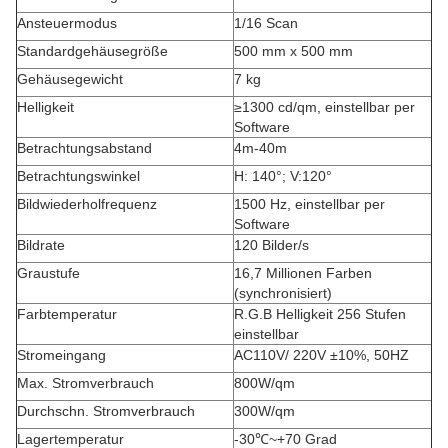
Ansteuermodus
1/16 Scan
Standardgehäusegröße
500 mm x 500 mm
Gehäusegewicht
7 kg
Helligkeit
≥1300 cd/qm, einstellbar per
Software
Betrachtungsabstand
4m-40m
Betrachtungswinkel
H: 140°; V:120°
Bildwiederholfrequenz
1500 Hz, einstellbar per
Software
Bildrate
120 Bilder/s
Graustufe
16,7 Millionen Farben
(synchronisiert)
Farbtemperatur
R.G.B Helligkeit 256 Stufen
einstellbar
Stromeingang
AC110V/ 220V ±10%, 50HZ
Max. Stromverbrauch
800W/qm
Durchschn. Stromverbrauch
300W/qm
Lagertemperatur
-30℃~+70 Grad