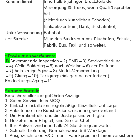
Innerhalb 5-jährigen Ersatzteile der
Kundendienst:
Versorgung für freies, wenn Qualitätsproblem
hat
(nicht durch künstlichen Schaden)
Einkaufszentrum, Bank, Busbahnhof,
Unter Verwendung
Bahnhof,
der Strecke
Mitte des Stadtzentrums, Flughafen, Schule,
Fabrik, Bus, Taxi, und so weiter.
* Produktionsverfahren:
1)
Ankommende Inspection→2) SMD→3) Steckverbindung
→4) Welle Soldering→5) nach Welding→6) der Prüfung
→7) halb fertige Aging→8) Modul-Versammlung
→9) Gluing→10) Fertigungseinlagerung der fertigen)
Entdeckungs-Aging→11
* unsere Vorteile
Berufshersteller der geführten Anzeige
1. Soem-Service, kein MOQ
2. Einfache Installation, regelmäßige Einzelteile auf Lager
3. Anbietende freie Konstruktionszeichnung, wie verlangt.
4. Die Fernkontrolle und die Justage sind verfügbar.
5. Holzetui- oder Flugfall, sind Sie der Chef.
6. Ihre Antwort wird innerhalb 24 Stunden geantwortet.
7. Schnelle Lieferung: Normalerweise 6-8 Werktage
8. Ausgezeichnetes R&D-Team, Fabrikpreis und Ihnen versichern