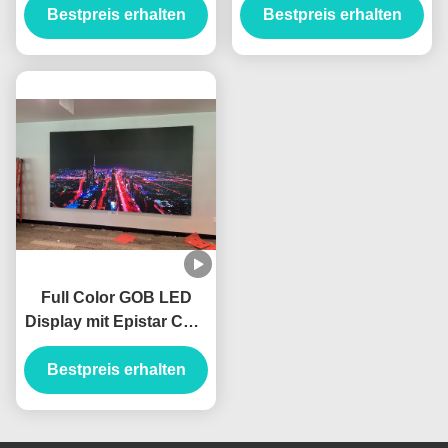
Pixelzusammensetzung
Bestpreis erhalten
Bestpreis erhalten
mit 000 Stunden
000 Stunden
Betriebsdauer
Betriebslebensdauer
Leistung für Displays
Full Color GOB LED
Display mit Epistar Chip
427186 Dots/qm
Bestpreis erhalten
Pixeldichte