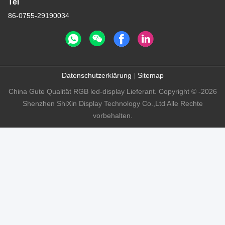
Tel
86-0755-29190034
Datenschutzerklärung
|
Sitemap
China Gute Qualität RGB led-display Lieferant. Copyright © -2026
Shenzhen ShiXin Display Technology Co.,Ltd Alle Rechte
vorbehalten.