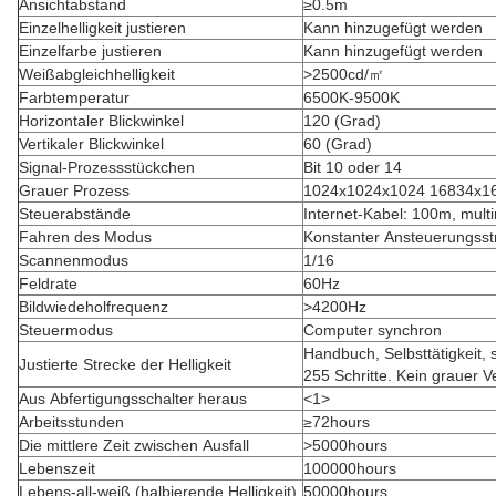
Ansichtabstand
≥0.5m
Einzelhelligkeit justieren
Kann hinzugefügt werden
Einzelfarbe justieren
Kann hinzugefügt werden
Weißabgleichhelligkeit
>2500cd/㎡
Farbtemperatur
6500K-9500K
Horizontaler Blickwinkel
120 (Grad)
Vertikaler Blickwinkel
60 (Grad)
Signal-Prozessstückchen
Bit 10 oder 14
Grauer Prozess
1024x1024x1024 16834x1
Steuerabstände
Internet-Kabel: 100m, mul
Fahren des Modus
Konstanter Ansteuerungss
Scannenmodus
1/16
Feldrate
60Hz
Bildwiedeholfrequenz
>4200Hz
Steuermodus
Computer synchron
Handbuch, Selbsttätigkeit, 
Justierte Strecke der Helligkeit
255 Schritte. Kein grauer Ve
Aus Abfertigungsschalter heraus
<1>
Arbeitsstunden
≥72hours
Die mittlere Zeit zwischen Ausfall
>5000hours
Lebenszeit
100000hours
Lebens-all-weiß (halbierende Helligkeit)
50000hours