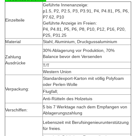
Geführte Innenanzeige:
p1.5, P2, P2.5, P3, P3.91, P4, P4.81, P5, P6,
P7.62, P10
Einzelteile
Geführte Anzeige im Freien:
P4, P4.81, P5, P6, P8, P10, P12, P16, P20,
P25, P31.25
Material
Stahl, Aluminium, Druckgussaluminium
30% Ablagerung vor Produktion, 70%
Balance bevor dem Versenden
Zahlung
Ausdrücke
T/T
Western Union
Standardexport-Karton mit völlig Polyfoam
oder Perlen-Wolle
Verpackung:
Flugfall;
Anti-Rütteln des Holzetuis
5 bis 7 Werktage nach dem Empfangen von
Verschiffen:
Ablagerungszahlung
Lebenszeit mit Berufsingenieurunterstützung
für freies.