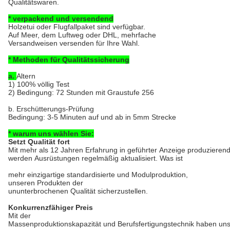
Qualitätswaren.
* verpackend und versendend
Holzetui oder Flugfallpaket sind verfügbar.
Auf Meer, dem Luftweg oder DHL, mehrfache
Versandweisen versenden für Ihre Wahl.
* Methoden für Qualitätssicherung
a.
Altern
1) 100% völlig Test
2) Bedingung: 72 Stunden mit Graustufe 256
b. Erschütterungs-Prüfung
Bedingung: 3-5 Minuten auf und ab in 5mm Strecke
* warum uns wählen Sie:
Setzt Qualität fort
Mit mehr als 12 Jahren Erfahrung in geführter Anzeige produzierend
werden Ausrüstungen regelmäßig aktualisiert. Was ist
mehr einzigartige standardisierte und Modulproduktion,
unseren Produkten der
ununterbrochenen Qualität sicherzustellen.
Konkurrenzfähiger Preis
Mit der
Massenproduktionskapazität und Berufsfertigungstechnik haben unse