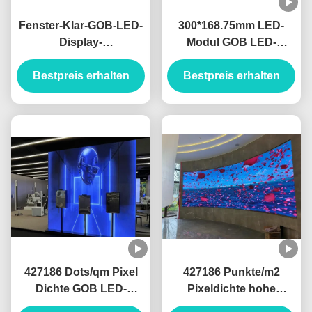
Fenster-Klar-GOB-LED-
300*168.75mm LED-
Display-
Modul GOB LED-
Werbebildschirm mit
Anzeige Dichte 1R1G1B
Bestpreis erhalten
dualer
Pixelzusammensetzung
Bestpreis erhalten
Notstromversorgung
427186 Punkte/qm
und Wartungszugang
von hinten für
Zuverlässigkeit
427186 Dots/qm Pixel
427186 Punkte/m2
Dichte GOB LED-
Pixeldichte hohe
Anzeige 1R1G1B
Flachheit LED-Display