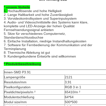
* unsere Vorteile
1.
Hochauflösende und hohe Helligkeit
2. Lange Haltbarkeit und hohe Zuverlässigkeit
3. Vorvideokontrollsystem und Superinputsystem
4. Audio- und Videoschnittstelle des Systems kann klare,
komplette und LED-Anzeige der hohen Qualität
Fernsehsendungssignal anbieten
5. Sitze für verschiedenes Computernetz,
Standardanschlussbuchse
6. Einfache Installation, niedrige Instandhaltungskosten
7. Software für Fernbedienung der Kommunikation und der
Terminplanung
8. Thermische Ableitung ist gut
9. Kundengebundene Entwürfe sind willkommen
* Produktbeschreibung
Innen-SMD P3.91
Lampengröße
2121
Resolution/mm
3,91
Pixelkonfiguration
RGB 3 in 1
Pixeldichte/pixels/m ²
65410/m ²
Modulentschließung
64*64
Modul size/mm
500*500