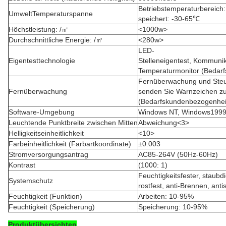
Betriebstemperaturbereich
UmweltTemperaturspanne
speichert: -30-65℃
Höchstleistung: /㎡
<1000w>
Durchschnittliche Energie: /㎡
<280w>
LED-
Eigentesttechnologie
Stelleneigentest, Kommunik
Temperaturmonitor (Bedar
Fernüberwachung und Steu
Fernüberwachung
senden Sie Warnzeichen zu
(Bedarfskundenbezogenhei
Software-Umgebung
Windows NT, Windows199
Leuchtende Punktbreite zwischen Mitten
Abweichung<3>
Helligkeitseinheitlichkeit
<10>
Farbeinheitlichkeit (Farbartkoordinate)
±0.003
Stromversorgungsantrag
AC85-264V (50Hz-60Hz)
Kontrast
(1000: 1)
Feuchtigkeitsfester, staubd
Systemschutz
rostfest, anti-Brennen, antis
Feuchtigkeit (Funktion)
Arbeiten: 10-95%
Feuchtigkeit (Speicherung)
Speicherung: 10-95%
Produktübersichten