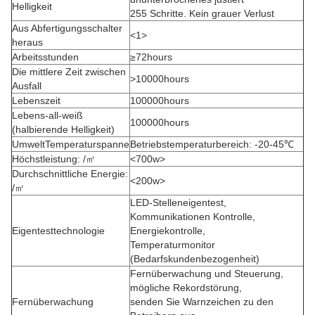
Helligkeit
255 Schritte. Kein grauer Verlust
Aus Abfertigungsschalter
<1>
heraus
Arbeitsstunden
≥72hours
Die mittlere Zeit zwischen
>10000hours
Ausfall
Lebenszeit
100000hours
Lebens-all-weiß
100000hours
(halbierende Helligkeit)
UmweltTemperaturspanne
Betriebstemperaturbereich: -20-45℃
Höchstleistung: /㎡
<700w>
Durchschnittliche Energie:
<200w>
/㎡
LED-Stelleneigentest,
Kommunikationen Kontrolle,
Eigentesttechnologie
Energiekontrolle,
Temperaturmonitor
(Bedarfskundenbezogenheit)
Fernüberwachung und Steuerung,
mögliche Rekordstörung,
Fernüberwachung
senden Sie Warnzeichen zu den