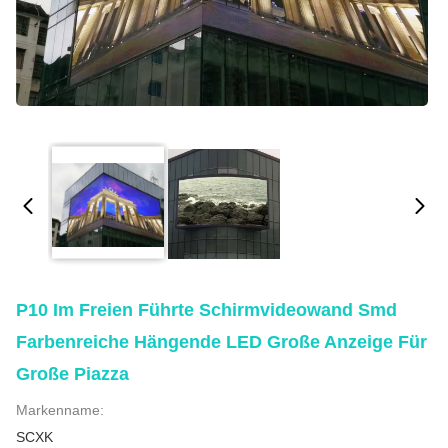
P10 Im Freien Führte Schirmvideowand Smd
Farbenreiche Hängende LED Große Anzeige Für
Große Piazza
Markenname:
SCXK