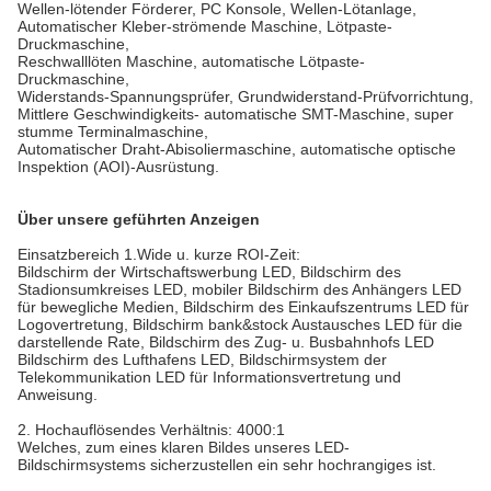
Wellen-lötender Förderer, PC Konsole, Wellen-Lötanlage,
Automatischer Kleber-strömende Maschine, Lötpaste-
Druckmaschine,
Reschwalllöten Maschine, automatische Lötpaste-
Druckmaschine,
Widerstands-Spannungsprüfer, Grundwiderstand-Prüfvorrichtung,
Mittlere Geschwindigkeits- automatische SMT-Maschine, super
stumme Terminalmaschine,
Automatischer Draht-Abisoliermaschine, automatische optische
Inspektion (AOI)-Ausrüstung.
Über unsere geführten Anzeigen
Einsatzbereich 1.Wide u. kurze ROI-Zeit:
Bildschirm der Wirtschaftswerbung LED, Bildschirm des
Stadionsumkreises LED, mobiler Bildschirm des Anhängers LED
für bewegliche Medien, Bildschirm des Einkaufszentrums LED für
Logovertretung, Bildschirm bank&stock Austausches LED für die
darstellende Rate, Bildschirm des Zug- u. Busbahnhofs LED
Bildschirm des Lufthafens LED, Bildschirmsystem der
Telekommunikation LED für Informationsvertretung und
Anweisung.
2.
Hochauflösendes Verhältnis: 4000:1
Welches, zum eines klaren Bildes unseres LED-
Bildschirmsystems sicherzustellen ein sehr hochrangiges ist.