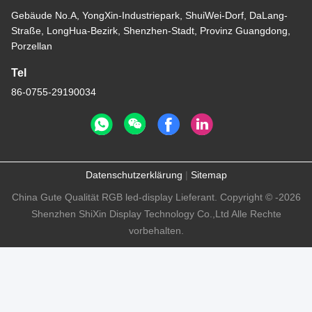
Gebäude No.A, YongXin-Industriepark, ShuiWei-Dorf, DaLang-
Straße, LongHua-Bezirk, Shenzhen-Stadt, Provinz Guangdong,
Porzellan
Tel
86-0755-29190034
Datenschutzerklärung
|
Sitemap
China Gute Qualität RGB led-display Lieferant. Copyright © -2026
Shenzhen ShiXin Display Technology Co.,Ltd Alle Rechte
vorbehalten.