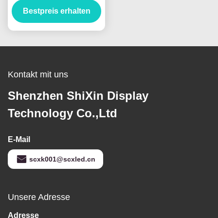
Aluminium, Steuerung
Bestpreis erhalten
3G WIFI
Kontakt mit uns
Shenzhen ShiXin Display
Technology Co.,Ltd
E-Mail
scxk001@scxled.cn
Unsere Adresse
Adresse