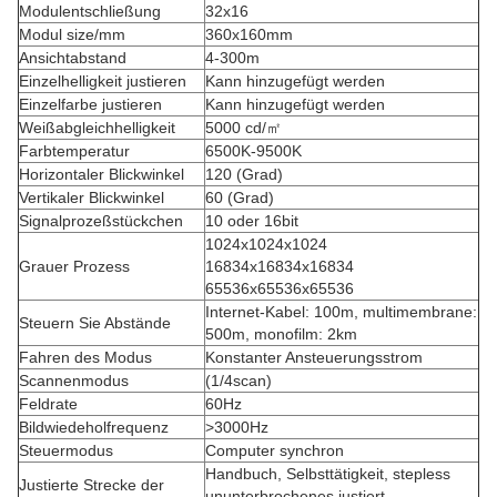
Modulentschließung
32x16
Modul size/mm
360x160mm
Ansichtabstand
4-300m
Einzelhelligkeit justieren
Kann hinzugefügt werden
Einzelfarbe justieren
Kann hinzugefügt werden
Weißabgleichhelligkeit
5000 cd/㎡
Farbtemperatur
6500K-9500K
Horizontaler Blickwinkel
120 (Grad)
Vertikaler Blickwinkel
60 (Grad)
Signalprozeßstückchen
10 oder 16bit
1024x1024x1024
Grauer Prozess
16834x16834x16834
65536x65536x65536
Internet-Kabel: 100m, multimembrane:
Steuern Sie Abstände
500m, monofilm: 2km
Fahren des Modus
Konstanter Ansteuerungsstrom
Scannenmodus
(1/4scan)
Feldrate
60Hz
Bildwiedeholfrequenz
>3000Hz
Steuermodus
Computer synchron
Handbuch, Selbsttätigkeit, stepless
Justierte Strecke der
ununterbrochenes justiert