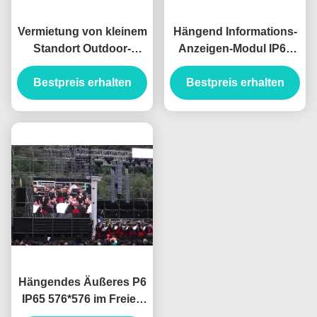
Vermietung von kleinem
Hängend Informations-
Standort Outdoor-
Anzeigen-Modul IP65
Hängendes Farb-LED-
P6 LED im Freien,
Bestpreis erhalten
Display für
Bestpreis erhalten
Gussaluminium-
Einkaufszentren,
Kabinett-Helligkeit 7500
Stadien DIP
Hängendes Äußeres P6
IP65 576*576 im Freien
Bleischirm Druckguss-