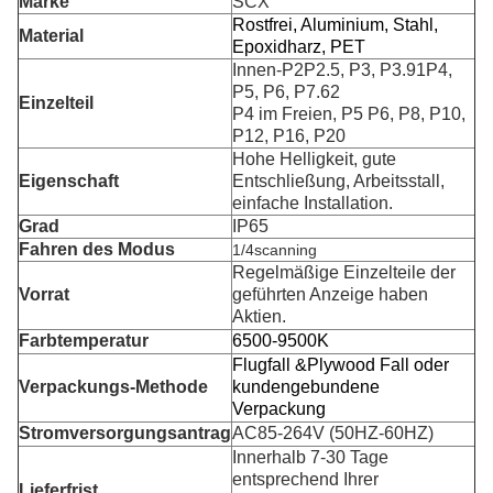
Marke
SCX
Rostfrei, Aluminium, Stahl,
Material
Epoxidharz, PET
Innen-P2P2.5, P3, P3.91P4,
P5, P6, P7.62
Einzelteil
P4 im Freien, P5 P6, P8, P10,
P12, P16, P20
Hohe Helligkeit, gute
Eigenschaft
Entschließung, Arbeitsstall,
einfache Installation.
Grad
IP65
Fahren des Modus
1/4scanning
Regelmäßige Einzelteile der
Vorrat
geführten Anzeige haben
Aktien.
Farbtemperatur
6500-9500K
Flugfall &Plywood Fall oder
Verpackungs-Methode
kundengebundene
Verpackung
Stromversorgungsantrag
AC85-264V (50HZ-60HZ)
Innerhalb 7-30 Tage
entsprechend Ihrer
Lieferfrist