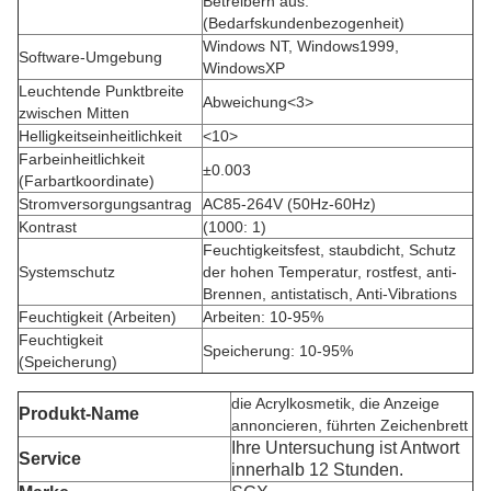
Betreibern aus.
(Bedarfskundenbezogenheit)
Windows NT, Windows1999,
Software-Umgebung
WindowsXP
Leuchtende Punktbreite
Abweichung<3>
zwischen Mitten
Helligkeitseinheitlichkeit
<10>
Farbeinheitlichkeit
±0.003
(Farbartkoordinate)
Stromversorgungsantrag
AC85-264V (50Hz-60Hz)
Kontrast
(1000: 1)
Feuchtigkeitsfest, staubdicht, Schutz
Systemschutz
der hohen Temperatur, rostfest, anti-
Brennen, antistatisch, Anti-Vibrations
Feuchtigkeit (Arbeiten)
Arbeiten: 10-95%
Feuchtigkeit
Speicherung: 10-95%
(Speicherung)
die Acrylkosmetik, die Anzeige
Produkt-Name
annoncieren, führten Zeichenbrett
Ihre Untersuchung ist Antwort
Service
innerhalb 12 Stunden.