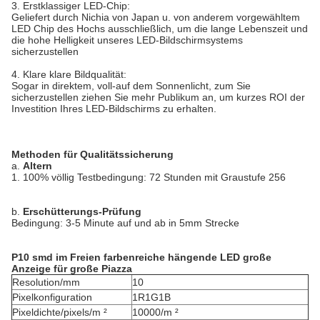
3.
Erstklassiger LED-Chip:
Geliefert durch Nichia von Japan u. von anderem vorgewähltem
LED Chip des Hochs ausschließlich, um die lange Lebenszeit und
die hohe Helligkeit unseres LED-Bildschirmsystems
sicherzustellen
4.
Klare klare Bildqualität:
Sogar in direktem, voll-auf dem Sonnenlicht, zum Sie
sicherzustellen ziehen Sie mehr Publikum an, um kurzes ROI der
Investition Ihres LED-Bildschirms zu erhalten.
Methoden für Qualitätssicherung
a.
Altern
1.
100% völlig Testbedingung: 72 Stunden mit Graustufe 256
b.
Erschütterungs-Prüfung
Bedingung: 3-5 Minute auf und ab in 5mm Strecke
P10 smd im Freien farbenreiche hängende LED große
Anzeige für große Piazza
Resolution/mm
10
Pixelkonfiguration
1R1G1B
Pixeldichte/pixels/m ²
10000/m ²