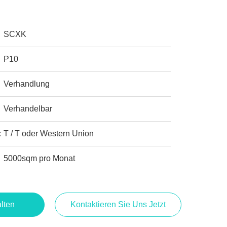
SCXK
P10
Verhandlung
Verhandelbar
:
T / T oder Western Union
5000sqm pro Monat
lten
Kontaktieren Sie Uns Jetzt