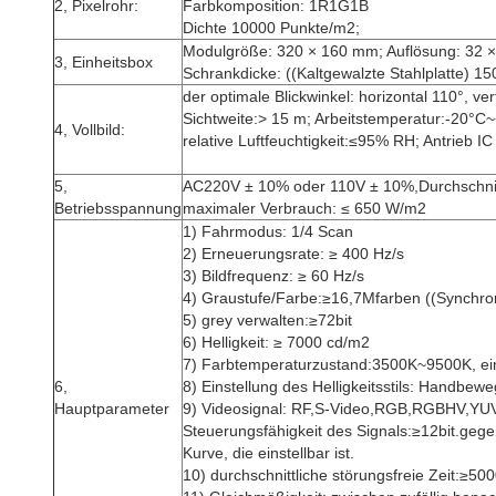
2, Pixelrohr:
Farbkomposition: 1R1G1B
Dichte 10000 Punkte/m2;
Modulgröße: 320 × 160 mm; Auflösung: 32 ×
3, Einheitsbox
Schrankdicke: ((Kaltgewalzte Stahlplatte) 
der optimale Blickwinkel: horizontal 110°, ver
Sichtweite:> 15 m; Arbeitstemperatur:-20°C
4, Vollbild:
relative Luftfeuchtigkeit:≤95% RH; Antrieb I
5,
AC220V ± 10% oder 110V ± 10%,Durchschni
Betriebsspannung
maximaler Verbrauch: ≤ 650 W/m2
1) Fahrmodus: 1/4 Scan
2) Erneuerungsrate: ≥ 400 Hz/s
3) Bildfrequenz: ≥ 60 Hz/s
4) Graustufe/Farbe:≥16,7Mfarben ((Synchron
5) grey verwalten:≥72bit
6) Helligkeit: ≥ 7000 cd/m2
7) Farbtemperaturzustand:3500K~9500K, ein
6,
8) Einstellung des Helligkeitsstils: Handbew
Hauptparameter
9) Videosignal: RF,S-Video,RGB,RGBHV,Y
Steuerungsfähigkeit des Signals:≥12bit.gege
Kurve, die einstellbar ist.
10) durchschnittliche störungsfreie Zeit:≥50