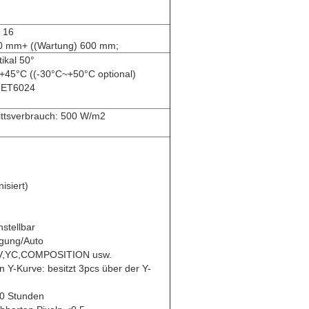
 16
150 mm+ ((Wartung) 600 mm;
tikal 50°
~+45°C ((-30°C~+50°C optional)
C ET6024
ttsverbrauch: 500 W/m2
isiert)
stellbar
egung/Auto
UV,YC,COMPOSITION usw.
n Y-Kurve: besitzt 3pcs über der Y-
00 Stunden