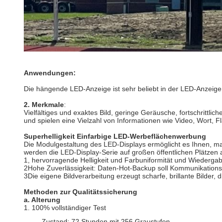
Anwendungen:
Die hängende LED-Anzeige ist sehr beliebt in der LED-Anzeig
2. Merkmale
:
Vielfältiges und exaktes Bild, geringe Geräusche, fortschrittli
und spielen eine Vielzahl von Informationen wie Video, Wort, F
Superhelligkeit Einfarbige LED-Werbeflächenwerbung
Die Modulgestaltung des LED-Displays ermöglicht es Ihnen, ma
werden die LED-Display-Serie auf großen öffentlichen Plätze
1, hervorragende Helligkeit und Farbuniformität und Wiedergab
2Hohe Zuverlässigkeit: Daten-Hot-Backup soll Kommunikation
3Die eigene Bildverarbeitung erzeugt scharfe, brillante Bilder, 
Methoden zur Qualitätssicherung
a. Alterung
1. 100% vollständiger Test
Zustand: 72 Stunden mit 256 Graustufen