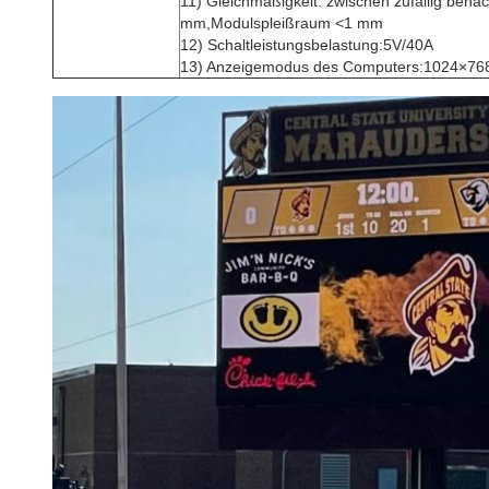
11) Gleichmäßigkeit: zwischen zufällig bena
mm,Modulspleißraum <1 mm
12) Schaltleistungsbelastung:5V/40A
13) Anzeigemodus des Computers:1024×76