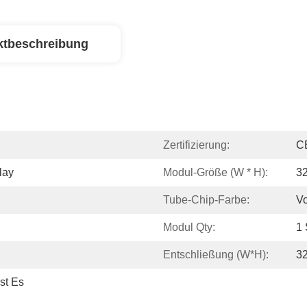
ktbeschreibung
Zertifizierung:
C
lay
Modul-Größe (W * H):
3
Tube-Chip-Farbe:
Vo
Modul Qty:
1
Entschließung (W*H):
32
st Es 