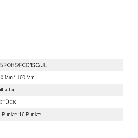
E/ROHS/FCC/ISO/UL
20 Mm * 160 Mm
llfarbig
 STÜCK
 Punkte*16 Punkte