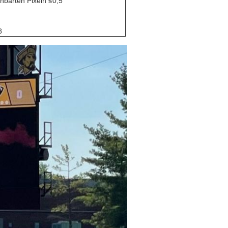
chbarten Pixeln ≤0,5
8