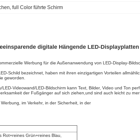
ichen
, 
full Color führte Schirm
eeinsparende digitale Hängende LED-Displayplatten
ommerzielle Werbung für die Außenanwendung von LED-Display-Bilds
Schild bezeichnet, haben mit ihren einzigartigen Vorteilen allmählich 
rie geworden.
y/LED-Videowand/LED-Bildschirm kann Text, Bilder, Video und Ton perfek
erksamkeit der Fußgänger auf sich ziehen,und sind auch leicht zu me
Werbung, im Verkehr, in der Sicherheit, in der
s Rot+reines Grün+reines Blau,