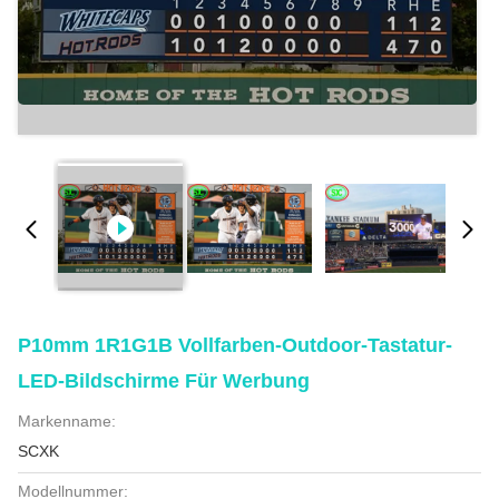
P10mm 1R1G1B Vollfarben-Outdoor-Tastatur-
LED-Bildschirme Für Werbung
Markenname:
SCXK
Modellnummer: