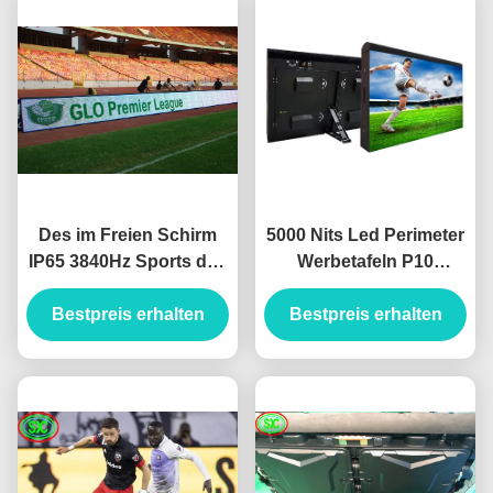
Des im Freien Schirm
5000 Nits Led Perimeter
IP65 3840Hz Sports des
Werbetafeln P10
Brettes P10 des
Einfache Installation Für
Stadions-LED erneuern
Bestpreis erhalten
Bestpreis erhalten
Fußballstadion
nationstar Dioden