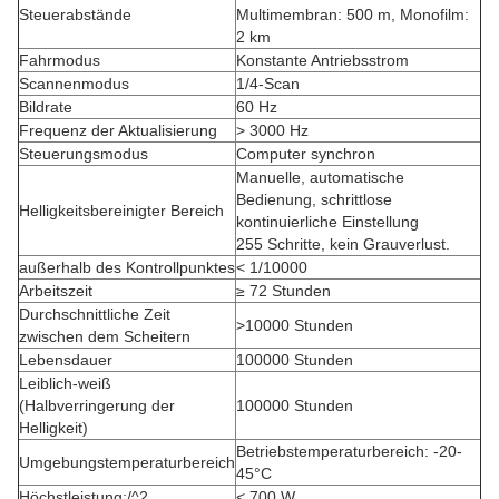
Steuerabstände
Multimembran: 500 m, Monofilm:
2 km
Fahrmodus
Konstante Antriebsstrom
Scannenmodus
1/4-Scan
Bildrate
60 Hz
Frequenz der Aktualisierung
> 3000 Hz
Steuerungsmodus
Computer synchron
Manuelle, automatische
Bedienung, schrittlose
Helligkeitsbereinigter Bereich
kontinuierliche Einstellung
255 Schritte, kein Grauverlust.
außerhalb des Kontrollpunktes
< 1/10000
Arbeitszeit
≥ 72 Stunden
Durchschnittliche Zeit
>10000 Stunden
zwischen dem Scheitern
Lebensdauer
100000 Stunden
Leiblich-weiß
(Halbverringerung der
100000 Stunden
Helligkeit)
Betriebstemperaturbereich: -20-
Umgebungstemperaturbereich
45°C
Höchstleistung:/^2
< 700 W