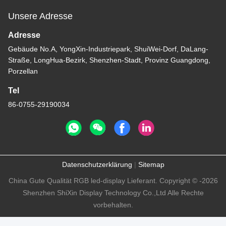
Unsere Adresse
Adresse
Gebäude No.A, YongXin-Industriepark, ShuiWei-Dorf, DaLang-
Straße, LongHua-Bezirk, Shenzhen-Stadt, Provinz Guangdong,
Porzellan
Tel
86-0755-29190034
Datenschutzerklärung
|
Sitemap
China Gute Qualität RGB led-display Lieferant. Copyright © -2026
Shenzhen ShiXin Display Technology Co.,Ltd Alle Rechte
vorbehalten.