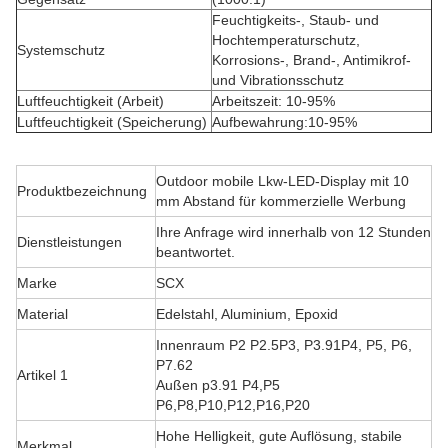
Feuchtigkeits-, Staub- und
Hochtemperaturschutz,
Systemschutz
Korrosions-, Brand-, Antimikrof-
und Vibrationsschutz
Luftfeuchtigkeit (Arbeit)
Arbeitszeit: 10-95%
Luftfeuchtigkeit (Speicherung)
Aufbewahrung:10-95%
Outdoor mobile Lkw-LED-Display mit 10
Produktbezeichnung
mm Abstand für kommerzielle Werbung
Ihre Anfrage wird innerhalb von 12 Stunden
Dienstleistungen
beantwortet.
Marke
SCX
Material
Edelstahl, Aluminium, Epoxid
Innenraum P2 P2.5P3, P3.91P4, P5, P6,
P7.62
Artikel 1
Außen p3.91 P4,P5
P6,P8,P10,P12,P16,P20
Hohe Helligkeit, gute Auflösung, stabile
Merkmal