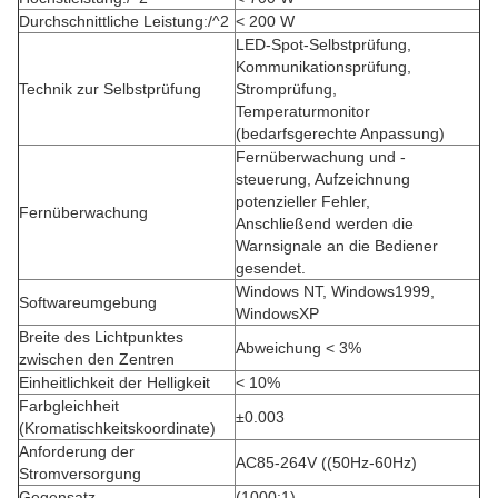
Durchschnittliche Leistung:/^2
< 200 W
LED-Spot-Selbstprüfung,
Kommunikationsprüfung,
Technik zur Selbstprüfung
Stromprüfung,
Temperaturmonitor
(bedarfsgerechte Anpassung)
Fernüberwachung und -
steuerung, Aufzeichnung
potenzieller Fehler,
Fernüberwachung
Anschließend werden die
Warnsignale an die Bediener
gesendet.
Windows NT, Windows1999,
Softwareumgebung
WindowsXP
Breite des Lichtpunktes
Abweichung < 3%
zwischen den Zentren
Einheitlichkeit der Helligkeit
< 10%
Farbgleichheit
±0.003
(Kromatischkeitskoordinate)
Anforderung der
AC85-264V ((50Hz-60Hz)
Stromversorgung
Gegensatz
(1000:1)