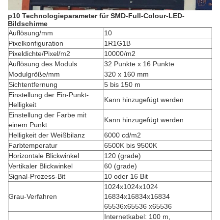
p10 Technologieparameter für SMD-Full-Colour-LED-
Bildschirme
Auflösung/mm
10
Pixelkonfiguration
1R1G1B
Pixeldichte/Pixel/m2
10000/m2
Auflösung des Moduls
32 Punkte x 16 Punkte
Modulgröße/mm
320 x 160 mm
Sichtentfernung
5 bis 150 m
Einstellung der Ein-Punkt-
Kann hinzugefügt werden
Helligkeit
Einstellung der Farbe mit
Kann hinzugefügt werden
einem Punkt
Helligkeit der Weißbilanz
6000 cd/m2
Farbtemperatur
6500K bis 9500K
Horizontale Blickwinkel
120 (grade)
Vertikaler Blickwinkel
60 (grade)
Signal-Prozess-Bit
10 oder 16 Bit
1024x1024x1024
Grau-Verfahren
16834x16834x16834
65536x65536 x65536
Internetkabel: 100 m,