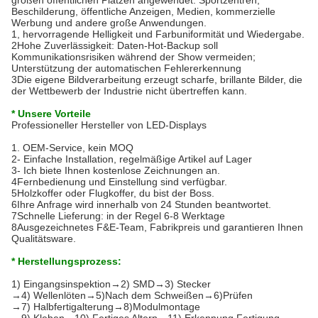
großen öffentlichen Plätzen angewendet. Sportzentren,
Beschilderung, öffentliche Anzeigen, Medien, kommerzielle
Werbung und andere große Anwendungen.
1, hervorragende Helligkeit und Farbuniformität und Wiedergabe.
2Hohe Zuverlässigkeit: Daten-Hot-Backup soll
Kommunikationsrisiken während der Show vermeiden;
Unterstützung der automatischen Fehlererkennung
3Die eigene Bildverarbeitung erzeugt scharfe, brillante Bilder, die
der Wettbewerb der Industrie nicht übertreffen kann.
* Unsere Vorteile
Professioneller Hersteller von LED-Displays
1. OEM-Service, kein MOQ
2- Einfache Installation, regelmäßige Artikel auf Lager
3- Ich biete Ihnen kostenlose Zeichnungen an.
4Fernbedienung und Einstellung sind verfügbar.
5Holzkoffer oder Flugkoffer, du bist der Boss.
6Ihre Anfrage wird innerhalb von 24 Stunden beantwortet.
7Schnelle Lieferung: in der Regel 6-8 Werktage
8Ausgezeichnetes F&E-Team, Fabrikpreis und garantieren Ihnen
Qualitätsware.
* Herstellungsprozess:
1) Eingangsinspektion→2) SMD→3) Stecker
→4) Wellenlöten→5)Nach dem Schweißen→6)Prüfen
→7) Halbfertigalterung→8)Modulmontage