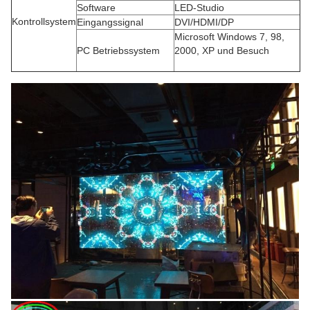
Software
LED-Studio
Kontrollsystem
Eingangssignal
DVI/HDMI/DP
Microsoft Windows 7, 98,
PC Betriebssystem
2000, XP und Besuch