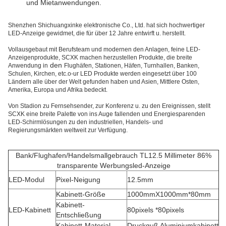
und Mietanwendungen.
Shenzhen Shichuangxinke elektronische Co., Ltd. hat sich hochwertiger
LED-Anzeige gewidmet, die für über 12 Jahre entwirft u. herstellt.
Vollausgebaut mit Berufsteam und modernen den Anlagen, feine LED-
Anzeigenprodukte, SCXK machen herzustellen Produkte, die breite
den
Anwendung in
Flughäfen, Stationen, Häfen, Turnhallen, Banken,
Schulen, Kirchen, etc.o-ur LED Produkte werden eingesetzt über 100
Ländern alle über der Welt gefunden haben und Asien, Mittlere Osten,
Amerika, Europa und Afrika bedeckt.
Von Stadion zu Fernsehsender, zur Konferenz u. zu den Ereignissen, stellt
SCXK eine breite Palette von ins Auge fallenden und Energiesparenden
LED-Schirmlösungen zu den industriellen, Handels- und
Regierungsmärkten weltweit zur Verfügung.
Bank/Flughafen/Handelsmallgebrauch TL12.5 Millimeter 86%
transparente Werbungsled-Anzeige
LED-Modul
Pixel-Neigung
12.5mm
Kabinett-Größe
1000mmX1000mm*80mm
Kabinett-
LED-Kabinett
80pixels *80pixels
Entschließung
Kabinett-Material
Druckguß Aluminiumkabinett