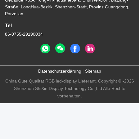
Gebäude No.A, YongXin-Industriepark, ShuiWei-Dorf, DaLang-
Straße, LongHua-Bezirk, Shenzhen-Stadt, Provinz Guangdong,
Porzellan
Tel
86-0755-29190034
Datenschutzerklärung
|
Sitemap
China Gute Qualität RGB led-display Lieferant. Copyright © -2026
Shenzhen ShiXin Display Technology Co.,Ltd Alle Rechte
vorbehalten.