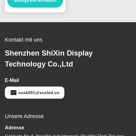
Energiesparbildschirm
Bestpreis erhalten
500 mm X 1000 mm Box
Kontakt mit uns
Shenzhen ShiXin Display
Technology Co.,Ltd
E-Mail
scxk001@scxled.cn
Unsere Adresse
Adresse