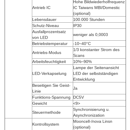
Hohe Bildwiederholfrequenz
Antrieb IC
IC Taiwans MBI/Domestic
(optional)
Lebensdauer
100.000 Stunden
Schutz-Niveau
IP30
Ausfallprozentsatz
weniger als 0,0003
von LED
Betriebstemperatur
-10~40°C
1/3 konstanter Strom des
Antriebs-Modus
Scans
Arbeitsfeuchtigkeit
10%~90%
Lampe der Seitenansicht
LED-Verkapselung
LED der selbstständigen
Entwicklung
Beseitigen Sie Geist-
Ja
Linie
Funktions-Spannung
DC5V
Gewicht
<9>
Synchronisierung u.
Steuermethode
Asynchronization
Mooncell-/nova Linsn
Kontrollsystem
(optional)