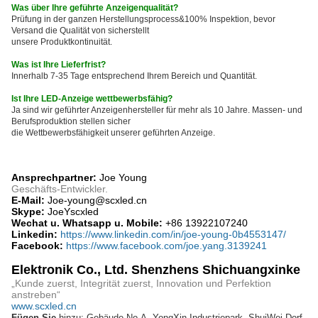
Was über Ihre geführte Anzeigenqualität?
Prüfung in der ganzen Herstellungsprocess&100% Inspektion, bevor
Versand die Qualität von sicherstellt
unsere Produktkontinuität.
Was ist Ihre Lieferfrist?
Innerhalb 7-35 Tage entsprechend Ihrem Bereich und Quantität.
Ist Ihre LED-Anzeige wettbewerbsfähig?
Ja sind wir geführter Anzeigenhersteller für mehr als 10 Jahre. Massen- und
Berufsproduktion stellen sicher
die Wettbewerbsfähigkeit unserer geführten Anzeige.
Ansprechpartner:
Joe Young
Geschäfts-Entwickler.
E-Mail:
Joe-young@scxled.cn
Skype:
JoeYscxled
Wechat u. Whatsapp u. Mobile:
+86 13922107240
Linkedin:
https://www.linkedin.com/in/joe-young-0b4553147/
Facebook:
https://www.facebook.com/joe.yang.3139241
Elektronik Co., Ltd. Shenzhens Shichuangxinke
„Kunde zuerst, Integrität zuerst, Innovation und Perfektion
anstreben“
www.scxled.cn
Fügen Sie
hinzu: Gebäude No.A, YongXin-Industriepark, ShuiWei-Dorf,