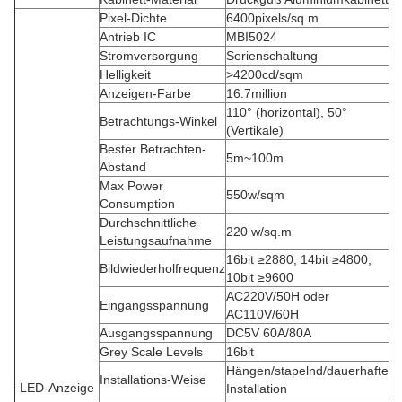
Pixel-Dichte
6400pixels/sq.m
Antrieb IC
MBI5024
Stromversorgung
Serienschaltung
Helligkeit
>4200cd/sqm
Anzeigen-Farbe
16.7million
110° (horizontal), 50°
Betrachtungs-Winkel
(Vertikale)
Bester Betrachten-
5m~100m
Abstand
Max Power
550w/sqm
Consumption
Durchschnittliche
220 w/sq.m
Leistungsaufnahme
16bit ≥2880; 14bit ≥4800;
Bildwiederholfrequenz
10bit ≥9600
AC220V/50H oder
Eingangsspannung
AC110V/60H
Ausgangsspannung
DC5V 60A/80A
Grey Scale Levels
16bit
Hängen/stapelnd/dauerhafte
Installations-Weise
LED-Anzeige
Installation